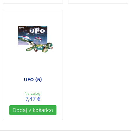
UFO (5)
Na zalogi
7,47
€
Dodaj v košarico