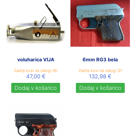
voluharica VIJA
6mm RG3 bela
Zadnji kosi na zalogi (8)
Zadnji kosi na zalogi (2)
47,00
€
132,98
€
Dodaj v košarico
Dodaj v košarico