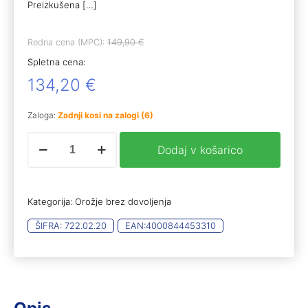
Preizkušena
[…]
Redna cena (MPC):
149,90
€
Spletna cena:
134,20
€
Zaloga:
Zadnji kosi na zalogi (6)
6mm
Dodaj v košarico
RG46
količina
Kategorija:
Orožje brez dovoljenja
ŠIFRA:
722.02.20
EAN:
4000844453310