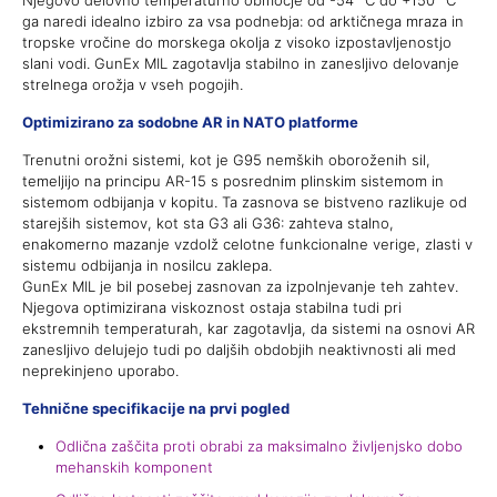
ga naredi idealno izbiro za vsa podnebja: od arktičnega mraza in
tropske vročine do morskega okolja z visoko izpostavljenostjo
slani vodi. GunEx MIL zagotavlja stabilno in zanesljivo delovanje
strelnega orožja v vseh pogojih.
Optimizirano za sodobne AR in NATO platforme
Trenutni orožni sistemi, kot je G95 nemških oboroženih sil,
temeljijo na principu AR-15 s posrednim plinskim sistemom in
sistemom odbijanja v kopitu. Ta zasnova se bistveno razlikuje od
starejših sistemov, kot sta G3 ali G36: zahteva stalno,
enakomerno mazanje vzdolž celotne funkcionalne verige, zlasti v
sistemu odbijanja in nosilcu zaklepa.
GunEx MIL je bil posebej zasnovan za izpolnjevanje teh zahtev.
Njegova optimizirana viskoznost ostaja stabilna tudi pri
ekstremnih temperaturah, kar zagotavlja, da sistemi na osnovi AR
zanesljivo delujejo tudi po daljših obdobjih neaktivnosti ali med
neprekinjeno uporabo.
Tehnične specifikacije na prvi pogled
Odlična zaščita proti obrabi za maksimalno življenjsko dobo
mehanskih komponent