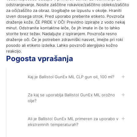
odstranjevanje. Nosite zaščitne rokavice/zaščitno obleko/zaščito
za oči/zaščito za obraz. Izogibajte se izpustu v okolje. Hraniti
izven dosega otrok. Pred uporabo preberite etiketo. Povzroča
draženje kože. ČE PRIDE V OČI: Previdno izpirajte z vodo nekaj
minut. Odstranite kontaktne leče, če jih imate in če to lahko
storite brez težav. Nadaljujte z izpiranjem. Povzroča resno
draženje oči. Če je potreben zdravniški nasvet, imejte pri roki
posodo ali etiketo izdelka. Lahko povzroči alergijsko kožno
reakcijo.
Pogosta vprašanja
Kaj je Ballistol GunEx MIL CLP gun oil, 100 ml?
Za kaj se uporablja Ballistol GunEx MIL orožno
olje?
Ali je Ballistol GunEx MIL primeren za uporabo v
ekstremnih temperaturah?