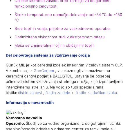
Odlične lastnosti zaščite pred korozijo za dolgoročno
funkcionalno celovitost
Široko temperaturno območje delovanja: od -54 °C do +150
°C
Brez topil in vonja, prijetno za vsakodnevno uporabo.
Optimizirana viskoznost tudi v ekstremnem mrazu
Meša se z mineralnimi olji in običajnimi topili
Del celovitega sistema za vzdrževanje orožja
GunEx MIL je kot osrednji izdelek integriran v celovit sistem CLP.
V kombinaciji z
GunCerjem
, visokozmogljivim mazivom na
keramični osnovi podjetja BALLISTOL, ustvarja še posebej
učinkovit
sistem vzdrževanja
strelnega orožja, ki je izpostavljeno
intenzivnemu streljanju. Na voljo so tudi specializirana
čistila:
čistilo za cevi
,
čistilo za dele
in
čistilo za dušilce zvoka
.
Informacije o nevarnostih
Varnostna navodila
Opozorilo:
Škodljivo za vodne organizme, z dolgotrajnimi učinki.
Vsebino/posodo oddajte v primeren center za recikliranje ali