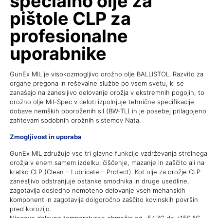
specialno olje za
pištole CLP za
profesionalne
uporabnike
GunEx MIL je visokozmogljivo orožno olje BALLISTOL. Razvito za
organe pregona in reševalne službe po vsem svetu, ki se
zanašajo na zanesljivo delovanje orožja v ekstremnih pogojih, to
orožno olje Mil-Spec v celoti izpolnjuje tehnične specifikacije
dobave nemških oboroženih sil (BW-TL) in je posebej prilagojeno
zahtevam sodobnih orožnih sistemov Nata.
Zmogljivost in uporaba
GunEx MIL združuje vse tri glavne funkcije vzdrževanja strelnega
orožja v enem samem izdelku: čiščenje, mazanje in zaščito ali na
kratko CLP (Clean – Lubricate – Protect). Kot olje za orožje CLP
zanesljivo odstranjuje ostanke smodnika in druge usedline,
zagotavlja dosledno nemoteno delovanje vseh mehanskih
komponent in zagotavlja dolgoročno zaščito kovinskih površin
pred korozijo.
Njegovo delovno temperaturno območje od -54 °C do +150 °C