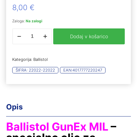
8,00
€
Zaloga:
Na zalogi
Ballistol
Dodaj v košarico
GunEx
MIL
CLP
gun
Kategorija:
Ballistol
oil,
100
ŠIFRA:
22022-22022
EAN:
4017777220247
ml
količina
Opis
Ballistol GunEx MIL
–