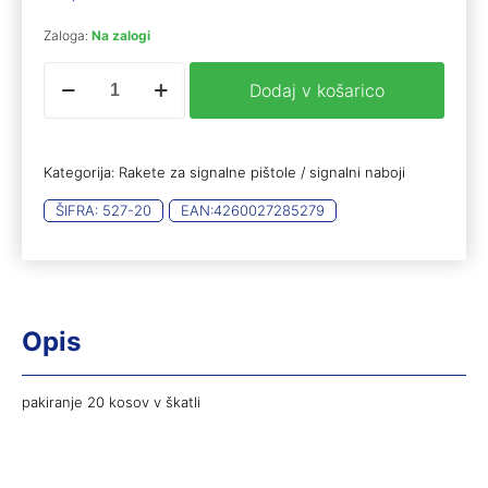
Zaloga:
Na zalogi
Desert
Dodaj v košarico
Gold
15mm
(20)
količina
Kategorija:
Rakete za signalne pištole / signalni naboji
ŠIFRA:
527-20
EAN:
4260027285279
Opis
pakiranje 20 kosov v škatli