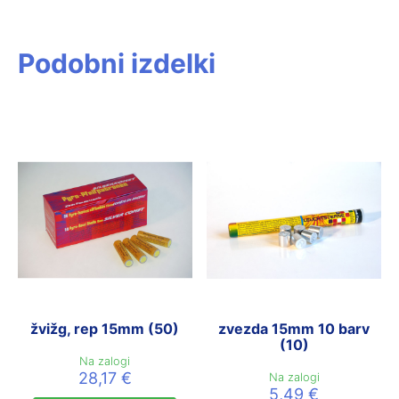
Podobni izdelki
žvižg, rep 15mm (50)
zvezda 15mm 10 barv
(10)
Na zalogi
28,17
€
Na zalogi
5,49
€