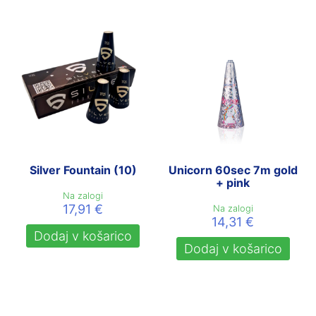
Silver Fountain (10)
Unicorn 60sec 7m gold
+ pink
Na zalogi
17,91
€
Na zalogi
14,31
€
Dodaj v košarico
Dodaj v košarico