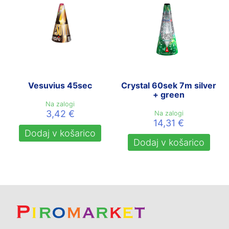
Vesuvius 45sec
Crystal 60sek 7m silver
+ green
Na zalogi
3,42
€
Na zalogi
14,31
€
Dodaj v košarico
Dodaj v košarico