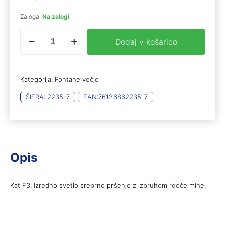
Zaloga:
Na zalogi
Everest
Dodaj v košarico
/
Surprise
količina
Kategorija:
Fontane večje
ŠIFRA:
2235-7
EAN:
7612686223517
Opis
Kat F3. Izredno svetlo srebrno pršenje z izbruhom rdeče mine.