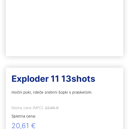
Exploder 11 13shots
močni poki, rdeče srebrni šopki s prasketom.
Redna cena (MPC):
22,90
€
Spletna cena:
20,61
€