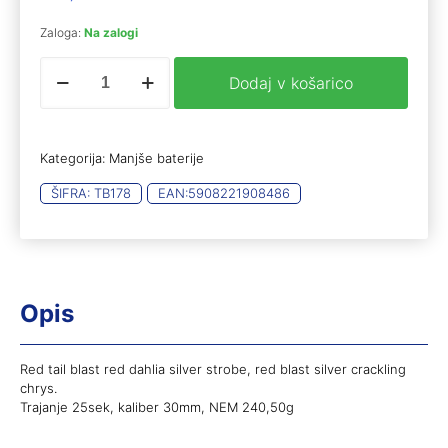
Zaloga:
Na zalogi
Exploder
Dodaj v košarico
11
13shots
količina
Kategorija:
Manjše baterije
ŠIFRA:
TB178
EAN:
5908221908486
Opis
Red tail blast red dahlia silver strobe, red blast silver crackling
chrys.
Trajanje 25sek, kaliber 30mm, NEM 240,50g