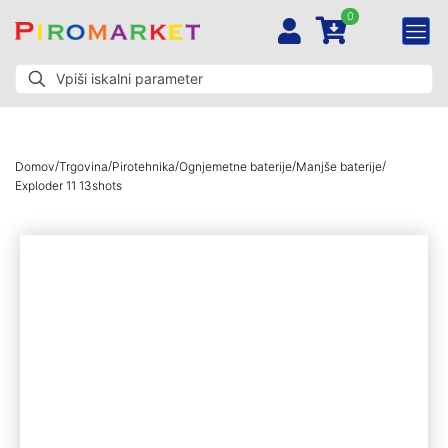
0
/
/
/
/
/
Domov
Trgovina
Pirotehnika
Ognjemetne baterije
Manjše baterije
Exploder 11 13shots