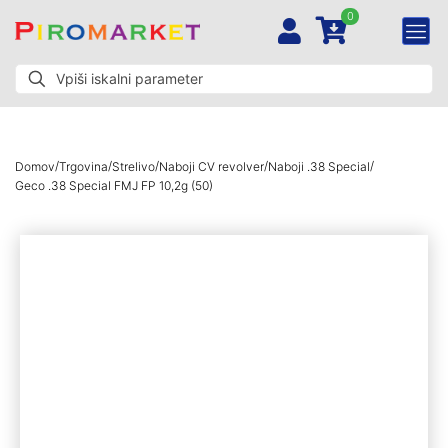
0
/
/
/
/
/
Domov
Trgovina
Strelivo
Naboji CV revolver
Naboji .38 Special
Geco .38 Special FMJ FP 10,2g (50)