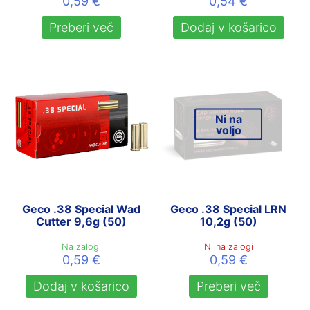
0,59
€
0,54
€
Preberi več
Dodaj v košarico
Ni na
voljo
Geco .38 Special Wad
Geco .38 Special LRN
Cutter 9,6g (50)
10,2g (50)
Na zalogi
Ni na zalogi
0,59
€
0,59
€
Dodaj v košarico
Preberi več