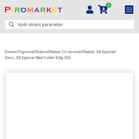
0
/
/
/
/
/
Domov
Trgovina
Strelivo
Naboji CV revolver
Naboji .38 Special
Geco .38 Special Wad Cutter 9,6g (50)