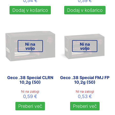
0,54
€
0,59
€
Dodaj v košarico
Dodaj v košarico
Ni na
Ni na
voljo
voljo
Geco .38 Special CLRN
Geco .38 Special FMJ FP
10,2g (50)
10,2g (50)
Ni na zalogi
Ni na zalogi
0,59
€
0,53
€
Preberi več
Preberi več