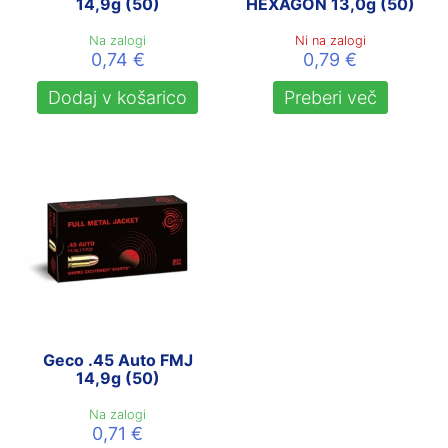
14,9g (50)
HEXAGON 13,0g (50)
Na zalogi
Ni na zalogi
0,74
€
0,79
€
Dodaj v košarico
Preberi več
Geco .45 Auto FMJ
14,9g (50)
Na zalogi
0,71
€