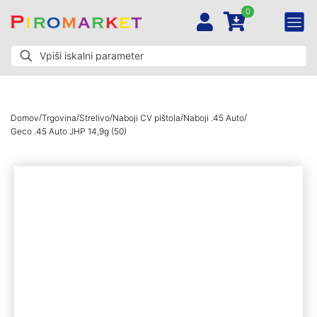
0
/
/
/
/
/
Domov
Trgovina
Strelivo
Naboji CV pištola
Naboji .45 Auto
Geco .45 Auto JHP 14,9g (50)