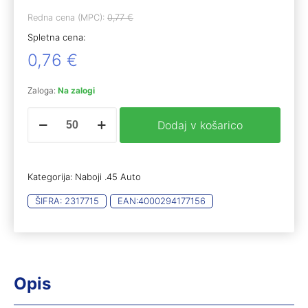
Redna cena (MPC):
0,77
€
Spletna cena:
0,76
€
Zaloga:
Na zalogi
Geco
Dodaj v košarico
.45
Auto
JHP
14,9g
Kategorija:
Naboji .45 Auto
(50)
količina
ŠIFRA:
2317715
EAN:
4000294177156
Opis