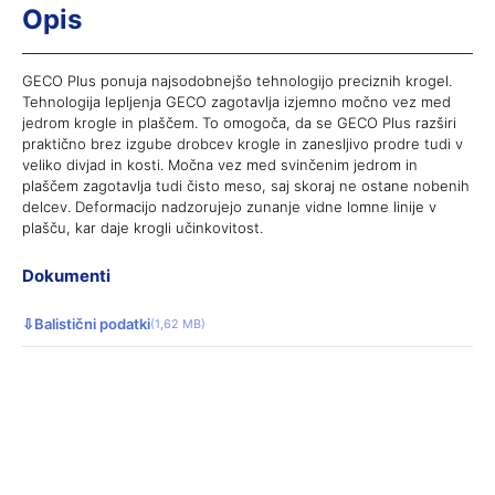
Opis
GECO Plus ponuja najsodobnejšo tehnologijo preciznih krogel.
Tehnologija lepljenja GECO zagotavlja izjemno močno vez med
jedrom krogle in plaščem. To omogoča, da se GECO Plus razširi
praktično brez izgube drobcev krogle in zanesljivo prodre tudi v
veliko divjad in kosti. Močna vez med svinčenim jedrom in
plaščem zagotavlja tudi čisto meso, saj skoraj ne ostane nobenih
delcev. Deformacijo nadzorujejo zunanje vidne lomne linije v
plašču, kar daje krogli učinkovitost.
Dokumenti
⇩
Balistični podatki
(1,62 MB)