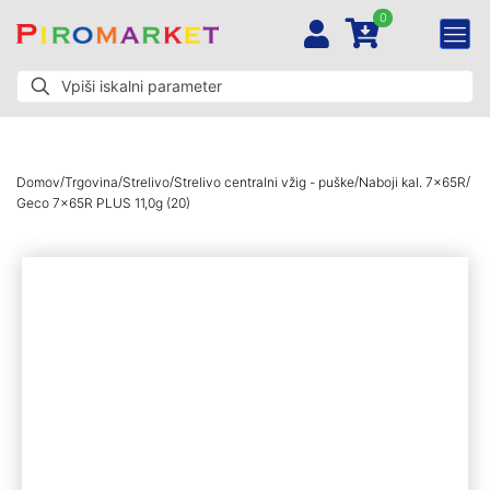
0
/
/
/
/
/
Domov
Trgovina
Strelivo
Strelivo centralni vžig - puške
Naboji kal. 7x65R
Geco 7x65R PLUS 11,0g (20)