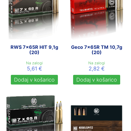
RWS 7x65R HIT 9,1g
Geco 7x65R TM 10,7g
(20)
(20)
Na zalogi
Na zalogi
5,61
€
2,82
€
Dodaj v košarico
Dodaj v košarico