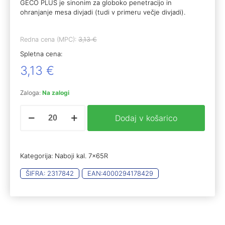
GECO PLUS je sinonim za globoko penetracijo in
ohranjanje mesa divjadi (tudi v primeru večje divjadi).
Redna cena (MPC):
3,13
€
Spletna cena:
3,13
€
Zaloga:
Na zalogi
Geco
Dodaj v košarico
7x65R
PLUS
11,0g
(20)
Kategorija:
Naboji kal. 7x65R
količina
ŠIFRA:
2317842
EAN:
4000294178429