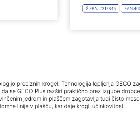
(20)
ŠIFRA:
2317845
EAN:
40
količina
ogijo preciznih krogel. Tehnologija lepljenja GECO 
da se GECO Plus razširi praktično brez izgube drobcev 
vinčenim jedrom in plaščem zagotavlja tudi čisto meso
mne linije v plašču, kar daje krogli učinkovitost.