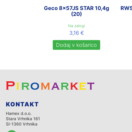
Geco 8x57JS STAR 10,4g
RWS 
(20)
Na zalogi
3,16
€
Dodaj v košarico
KONTAKT
Hamex d.o.o.
Stara Vrhnika 161
SI-1360 Vrhnika