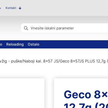
Kontakt
vo
Reloading
Ostalo
 vžig - puške
/
Naboji kal. 8x57 JS
/
Geco 8x57JS PLUS 12,7g 
Geco 8x
12,7g (2