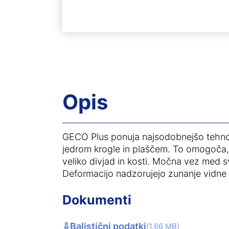
Opis
GECO Plus ponuja najsodobnejšo tehnol
jedrom krogle in plaščem. To omogoča, 
veliko divjad in kosti. Močna vez med s
Deformacijo nadzorujejo zunanje vidne lo
Dokumenti
⇩
Balistični podatki
(1,66 MB)