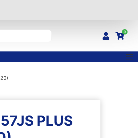
0
(20)
57JS PLUS
0)