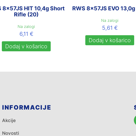
8x57JS HIT 10,4g Short
RWS 8x57JS EVO 13,0g 
Rifle (20)
Na zalogi
Na zalogi
5,61
€
6,11
€
Dodaj v košarico
Dodaj v košarico
INFORMACIJE
Akcije
Novosti