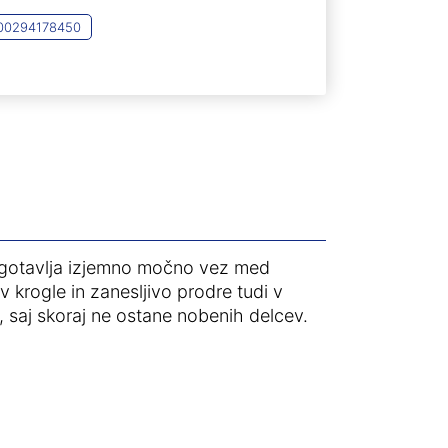
00294178450
zagotavlja izjemno močno vez med
krogle in zanesljivo prodre tudi v
, saj skoraj ne ostane nobenih delcev.