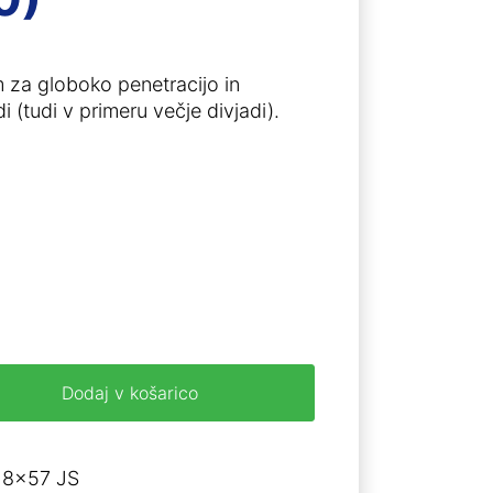
za globoko penetracijo in
 (tudi v primeru večje divjadi).
Dodaj v košarico
. 8x57 JS