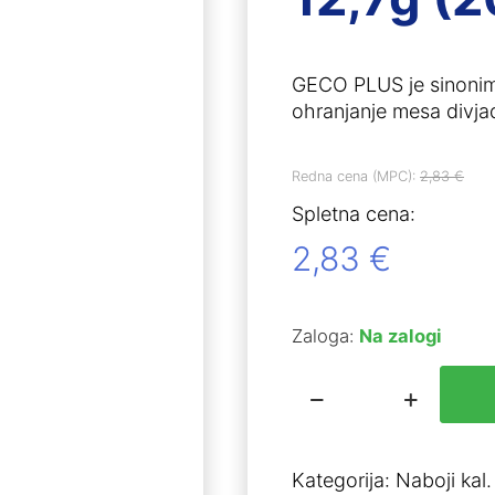
GECO PLUS je sinonim 
ohranjanje mesa divjadi
Redna cena (MPC):
2,83
€
Spletna cena:
2,83
€
Zaloga:
Na zalogi
Geco
8x57JS
PLUS
Kategorija:
Naboji kal
12,7g