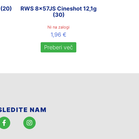
(20)
RWS 8x57JS Cineshot 12,1g
(30)
Ni na zalogi
1,96
€
Preberi več
SLEDITE NAM