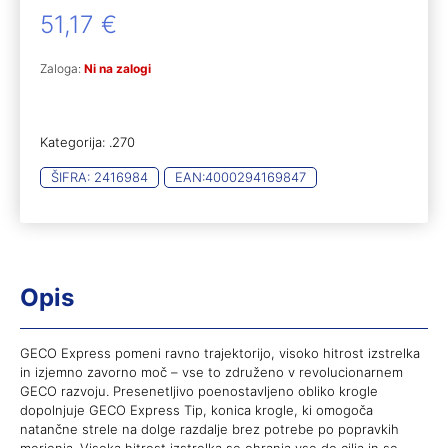
51,17
€
Zaloga:
Ni na zalogi
Kategorija:
.270
ŠIFRA:
2416984
EAN:
4000294169847
Opis
GECO Express pomeni ravno trajektorijo, visoko hitrost izstrelka
in izjemno zavorno moč – vse to združeno v revolucionarnem
GECO razvoju. Presenetljivo poenostavljeno obliko krogle
dopolnjuje GECO Express Tip, konica krogle, ki omogoča
natančne strele na dolge razdalje brez potrebe po popravkih
merjenja. Visoka hitrost izstrelka se ohranja vse do cilja in se