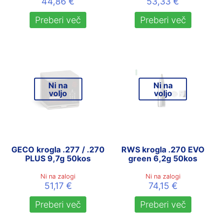
44,86
€
53,33
€
Preberi več
Preberi več
Ni na
Ni na
voljo
voljo
GECO krogla .277 / .270
RWS krogla .270 EVO
PLUS 9,7g 50kos
green 6,2g 50kos
Ni na zalogi
Ni na zalogi
51,17
€
74,15
€
Preberi več
Preberi več