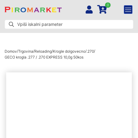
0
/
/
/
/
/
Domov
Trgovina
Reloading
Krogle dolgovecno
.270
GECO krogla .277 / .270 EXPRESS 10,0g 50kos