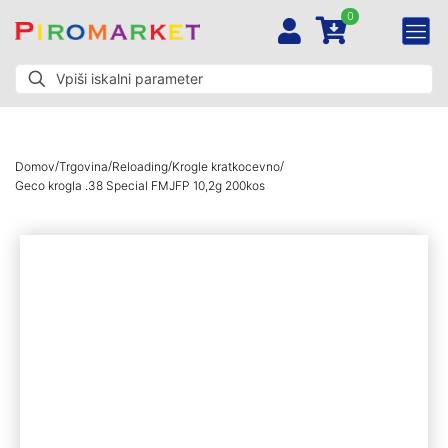
0
/
/
/
/
Domov
Trgovina
Reloading
Krogle kratkocevno
Geco krogla .38 Special FMJFP 10,2g 200kos