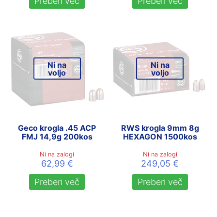
Preberi več
Preberi več
Ni na
Ni na
voljo
voljo
Geco krogla .45 ACP
RWS krogla 9mm 8g
FMJ 14,9g 200kos
HEXAGON 1500kos
Ni na zalogi
Ni na zalogi
62,99
€
249,05
€
Preberi več
Preberi več