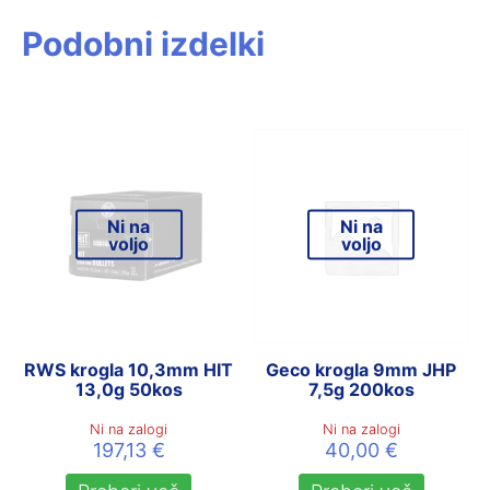
Podobni izdelki
Ni na
Ni na
voljo
voljo
RWS krogla 10,3mm HIT
Geco krogla 9mm JHP
13,0g 50kos
7,5g 200kos
Ni na zalogi
Ni na zalogi
197,13
€
40,00
€