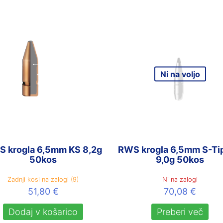
Ni na voljo
 krogla 6,5mm KS 8,2g
RWS krogla 6,5mm S-Ti
50kos
9,0g 50kos
Zadnji kosi na zalogi (9)
Ni na zalogi
51,80
€
70,08
€
Dodaj v košarico
Preberi več