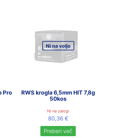
Ni na voljo
p Pro
RWS krogla 6,5mm HIT 7,8g
50kos
Ni na zalogi
80,36
€
Preberi več