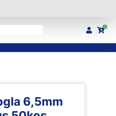
0
ogla 6,5mm
us 50kos