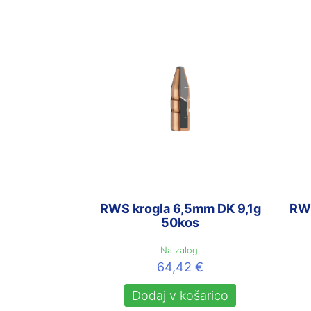
RWS krogla 6,5mm DK 9,1g
RWS
50kos
Na zalogi
64,42
€
Dodaj v košarico