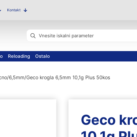
Kontakt
vo
Reloading
Ostalo
cno
/
6,5mm
/
Geco krogla 6,5mm 10,1g Plus 50kos
Geco kr
10,1g Pl