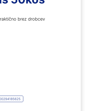
praktično brez drobcev
00294185625