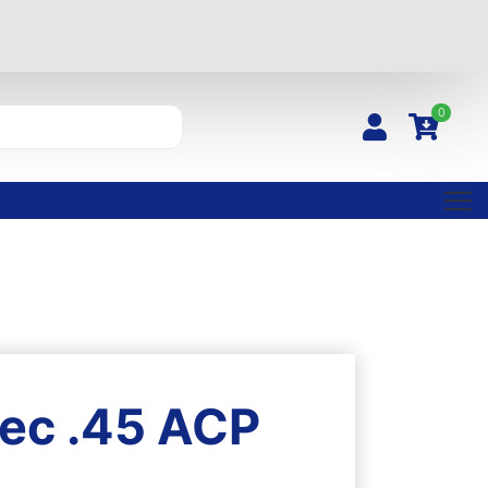
0
lec .45 ACP