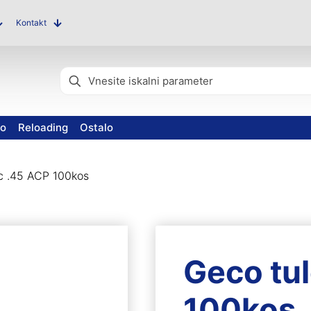
Kontakt
vo
Reloading
Ostalo
c .45 ACP 100kos
Geco tu
100kos