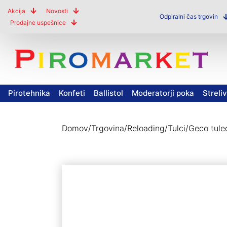
Akcija
Novosti
Odpiralni čas trgovin
Prodajne uspešnice
Pirotehnika
Konfeti
Ballistol
Moderatorji poka
Streli
Domov
/
Trgovina
/
Reloading
/
Tulci
/
Geco tule