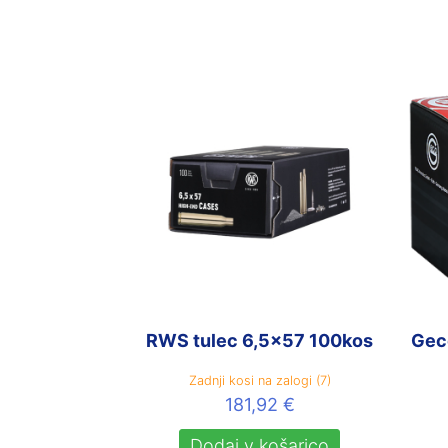
RWS tulec 6,5×57 100kos
Gec
Zadnji kosi na zalogi (7)
181,92
€
Dodaj v košarico