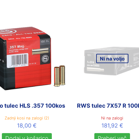
Ni na voljo
o tulec HLS .357 100kos
RWS tulec 7X57 R 100
Zadnji kosi na zalogi (2)
Ni na zalogi
18,00
€
181,92
€
Dodaj v košarico
Preberi več