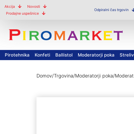
Akcija
Novosti
Odpiralni čas trgovin
Prodajne uspešnice
Pirotehnika
Konfeti
Ballistol
Moderatorji poka
Streli
Domov
/
Trgovina
/
Moderatorji poka
/
Moderato