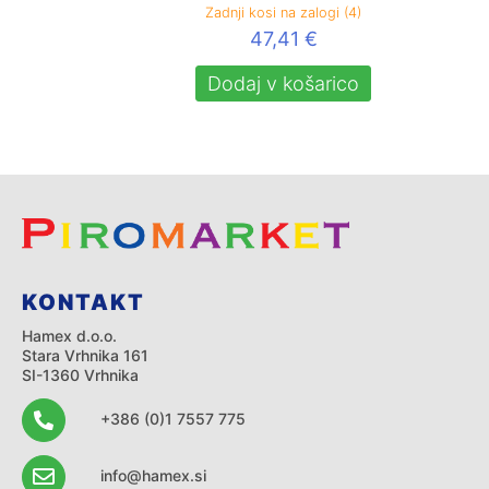
Zadnji kosi na zalogi (4)
47,41
€
Dodaj v košarico
KONTAKT
Hamex d.o.o.
Stara Vrhnika 161
SI-1360 Vrhnika
+386 (0)1 7557 775
info@hamex.si