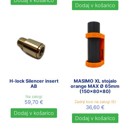
Dodaj v košarico
Dodaj v košarico
H-lock Silencer insert
MASIMO XL stojalo
AB
orange MAX Ø 65mm
(150x80x80)
Na zalogi
59,70
€
Zadnji kosi na zalogi (5)
36,60
€
Dodaj v košarico
Dodaj v košarico