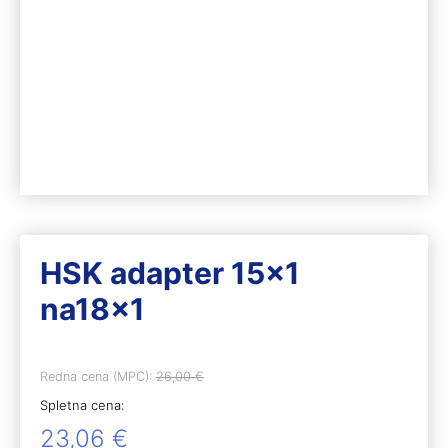
HSK adapter 15×1
na18x1
Redna cena (MPC):
26,00
€
Spletna cena:
23,06
€