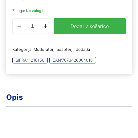
Zaloga:
Na zalogi
HSK
Dodaj v košarico
adapter
15x1
na18x1
količina
Kategorija:
Moderatorji adapterji, dodatki
ŠIFRA:
1218156
EAN:
7073426004016
Opis