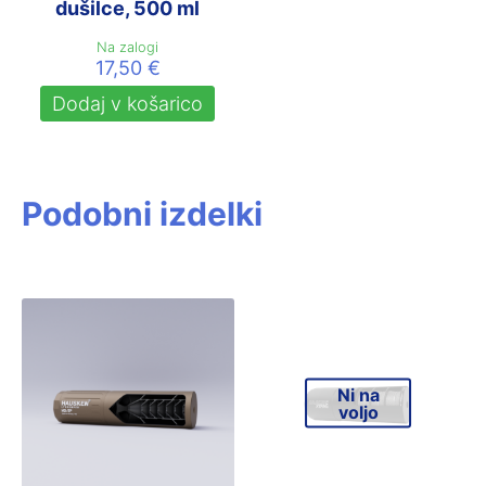
dušilce, 500 ml
Na zalogi
17,50
€
Dodaj v košarico
Podobni izdelki
Ni na
voljo