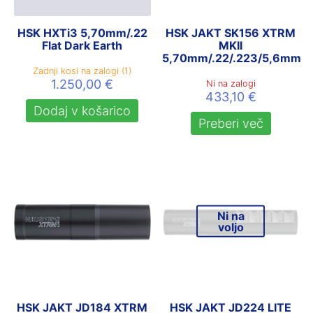
HSK HXTi3 5,70mm/.22
HSK JAKT SK156 XTRM
Flat Dark Earth
MKII
5,70mm/.22/.223/5,6mm
Zadnji kosi na zalogi (1)
1.250,00
€
Ni na zalogi
433,10
€
Dodaj v košarico
Preberi več
Ni na
voljo
HSK JAKT JD184 XTRM
HSK JAKT JD224 LITE