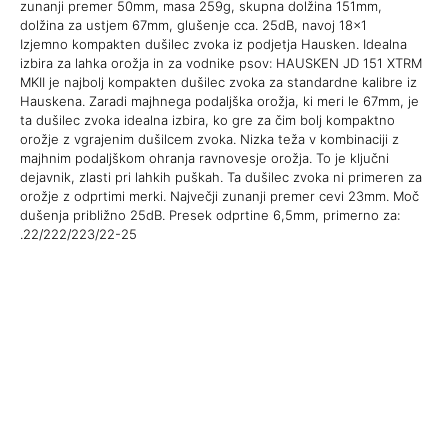
zunanji premer 50mm, masa 259g, skupna dolžina 151mm,
dolžina za ustjem 67mm, glušenje cca. 25dB, navoj 18×1
Izjemno kompakten dušilec zvoka iz podjetja Hausken. Idealna
izbira za lahka orožja in za vodnike psov: HAUSKEN JD 151 XTRM
MKII je najbolj kompakten dušilec zvoka za standardne kalibre iz
Hauskena. Zaradi majhnega podaljška orožja, ki meri le 67mm, je
ta dušilec zvoka idealna izbira, ko gre za čim bolj kompaktno
orožje z vgrajenim dušilcem zvoka. Nizka teža v kombinaciji z
majhnim podaljškom ohranja ravnovesje orožja. To je ključni
dejavnik, zlasti pri lahkih puškah. Ta dušilec zvoka ni primeren za
orožje z odprtimi merki. Največji zunanji premer cevi 23mm. Moč
dušenja približno 25dB. Presek odprtine 6,5mm, primerno za:
.22/222/223/22-25