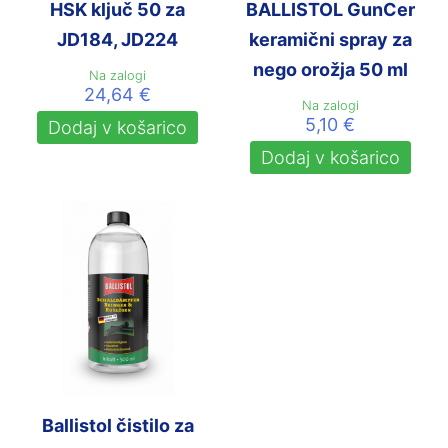
HSK ključ 50 za
BALLISTOL GunCer
JD184, JD224
keramični spray za
nego orožja 50 ml
Na zalogi
24,64
€
Na zalogi
5,10
€
Dodaj v košarico
Dodaj v košarico
Ballistol čistilo za