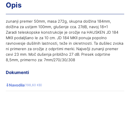
Opis
zunanji premer 50mm, masa 272g, skupna dolžina 184mm,
dolžina za ustjem 100mm, glušenje cca. 27dB, navoj 18×1
Zaradi teleskopske konstrukcije je orožje na HAUSKEN JD 184
MKII podaljšano le za 10 cm. JD 184 MKII ponuja popolno
ravnovesje dušilnih lastnosti, teže in okretnosti. Ta dušilec zvoka
ni primeren za orožje z odprtimi merki. Največji zunanji premer
cevi 23 mm. Moč dušenja približno 27 dB. Presek odprtine
8,5mm, primerno za: 7mm/270/.30/.308
Dokumenti
⇩
Navodila
(198,60 KB)