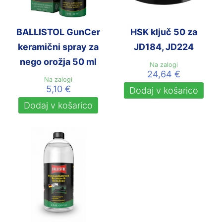
BALLISTOL GunCer
HSK ključ 50 za
keramični spray za
JD184, JD224
nego orožja 50 ml
Na zalogi
24,64
€
Na zalogi
5,10
€
Dodaj v košarico
Dodaj v košarico