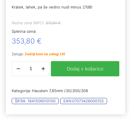
Kratek, lahek, pa še vedno nudi minus 27dB!
Redna cena (MPC):
371,90
€
Spletna cena:
353,80
€
Zaloga:
Zadnji kosi na zalogi (4)
HSK
Dodaj v košarico
JAKT
JD184
MKII
7,85mm/.30/.300/.308
Kategorija:
Hausken 7,85mm /.30/.300/.308
količina
ŠIFRA:
1841506010100
EAN:
07073426000155