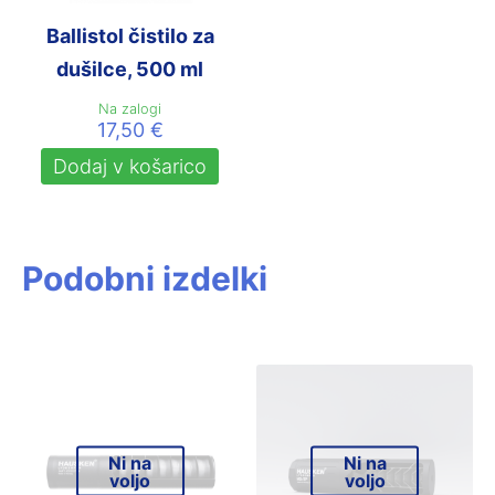
Ballistol čistilo za
dušilce, 500 ml
Na zalogi
17,50
€
Dodaj v košarico
Podobni izdelki
Ni na
Ni na
voljo
voljo