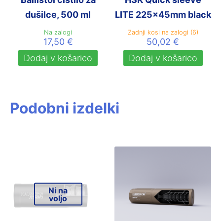
dušilce, 500 ml
LITE 225x45mm black
Na zalogi
Zadnji kosi na zalogi (6)
17,50
€
50,02
€
Dodaj v košarico
Dodaj v košarico
Podobni izdelki
Ni na
voljo