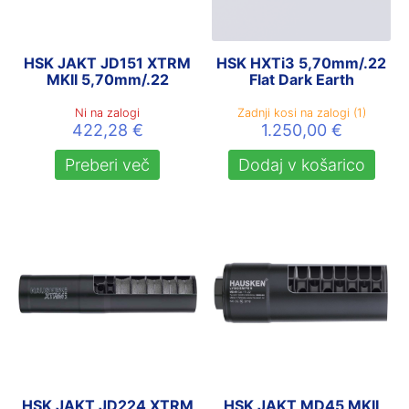
HSK JAKT JD151 XTRM
HSK HXTi3 5,70mm/.22
MKII 5,70mm/.22
Flat Dark Earth
Ni na zalogi
Zadnji kosi na zalogi (1)
422,28
€
1.250,00
€
Preberi več
Dodaj v košarico
HSK JAKT JD224 XTRM
HSK JAKT MD45 MKII