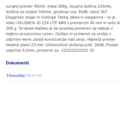
zunanji premer 45mm, masa 306g, skupna dolžina 224mm,
dolžina za ustjem 140mm, glušenje cca. 30dB, navoj 18/1
Eleganten dizajn in funkcija! Tanka, lahka in elegantna – to je
videz HAUSKEN JD 224 LITE MKII s premerom 45 mm in težo le
306 g. Ta tanek blažilec je še posebej primeren za naboje z
majhno prostornino tulcev. Dušilec ni primeren za orožje z
odprtimi merki zaradi konstrukcije nad cevjo. Največji premer
tekalne plasti 23 mm. Učinkovitost dušenja pribl. 30dB. Presek
odprtine 6,5mm, primerno za: .22/222/223/22-25
Dokumenti
⇩
Navodila
(198,60 KB)