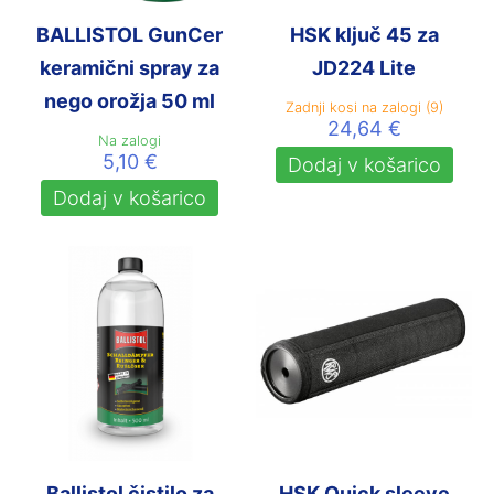
BALLISTOL GunCer
HSK ključ 45 za
keramični spray za
JD224 Lite
nego orožja 50 ml
Zadnji kosi na zalogi (9)
24,64
€
Na zalogi
5,10
€
Dodaj v košarico
Dodaj v košarico
Ballistol čistilo za
HSK Quick sleeve