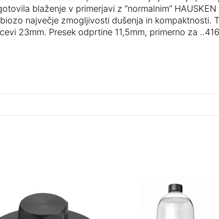
agotovila blaženje v primerjavi z “normalnim” HAUSK
zo največje zmogljivosti dušenja in kompaktnosti. Ta
 cevi 23mm. Presek odprtine 11,5mm, primerno za ..416,