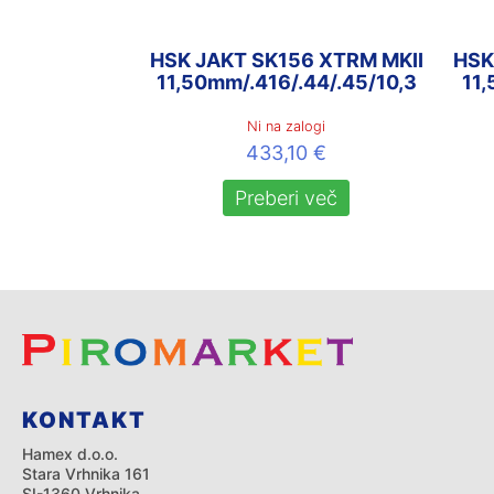
HSK JAKT SK156 XTRM MKII
HSK
11,50mm/.416/.44/.45/10,3
11,
Ni na zalogi
433,10
€
Preberi več
KONTAKT
Hamex d.o.o.
Stara Vrhnika 161
SI-1360 Vrhnika