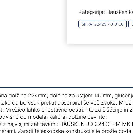
XTRM
Kategorija:
Hausken ka
MKII
11,5mm/.416
ŠIFRA:
2242514010100
.44
.45
količina
na dolžina 224mm, dolžina za ustjem 140mm, glušenje
ako da bo vsak prekat absorbiral še več zvoka. Mrežica
t. Mrežico lahko enostavno odstranite za čiščenje in 
visno od modela, kalibra, dolžine cevi itd.
ke z najvišjimi zahtevami: HAUSKEN JD 224 XTRM MKII 
rami. Zaradi teleskopske konstrukcije je orožje podal