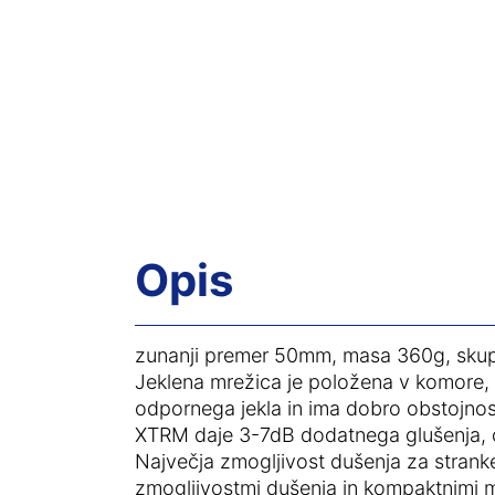
Opis
zunanji premer 50mm, masa 360g, skup
Jeklena mrežica je položena v komore, t
odpornega jekla in ima dobro obstojnos
XTRM daje 3-7dB dodatnega glušenja, od
Največja zmogljivost dušenja za stran
zmogljivostmi dušenja in kompaktnimi me