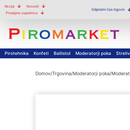
Akcija
Novosti
Odpiralni čas trgovin
Prodajne uspešnice
Pirotehnika
Konfeti
Ballistol
Moderatorji poka
Streli
Domov
/
Trgovina
/
Moderatorji poka
/
Moderato