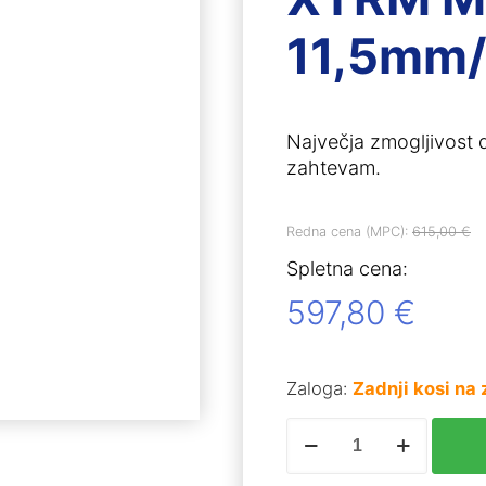
11,5mm/
Največja zmogljivost d
zahtevam.
Redna cena (MPC):
615,00
€
Spletna cena:
597,80
€
Zaloga:
Zadnji kosi na 
HSK
JAKT
JD224