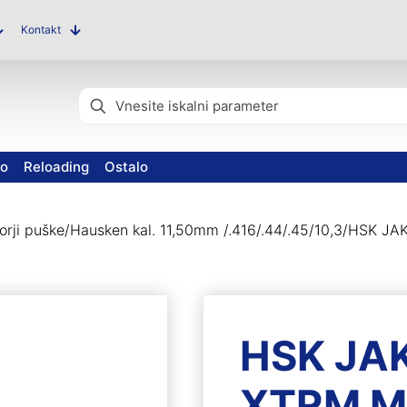
Kontakt
vo
Reloading
Ostalo
rji puške
/
Hausken kal. 11,50mm /.416/.44/.45/10,3
/
HSK JAK
HSK JA
XTRM M