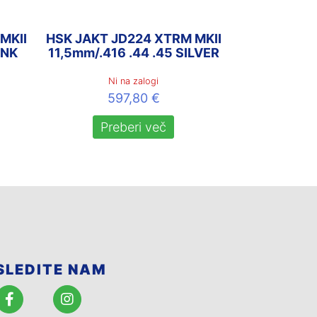
MKII
HSK JAKT JD224 XTRM MKII
INK
11,5mm/.416 .44 .45 SILVER
Ni na zalogi
597,80
€
Preberi več
SLEDITE NAM