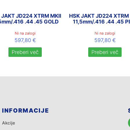
 JAKT JD224 XTRM MKII
HSK JAKT JD224 XTRM 
5mm/.416 .44 .45 GOLD
11,5mm/.416 .44 .45 P
Ni na zalogi
Ni na zalogi
597,80
€
597,80
€
Preberi več
Preberi več
INFORMACIJE
Akcije