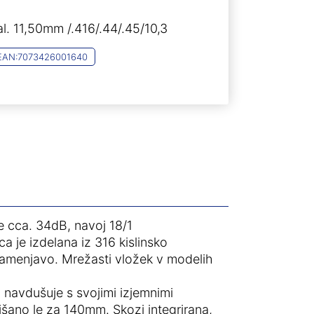
l. 11,50mm /.416/.44/.45/10,3
EAN:
7073426001640
 cca. 34dB, navoj 18/1
 je izdelana iz 316 kislinsko
zamenjavo. Mrežasti vložek v modelih
navdušuje s svojimi izjemnimi
jšano le za 140mm. Skozi integrirana,