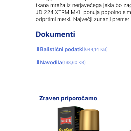
tkana mreža iz nerjavečega jekla bo z
JD 224 XTRM MKII ponuja popolno simbio
odprtimi merki. Največji zunanji premer
Dokumenti
⇩
Balistični podatki
(644,14 KB)
⇩
Navodila
(198,60 KB)
Zraven priporočamo