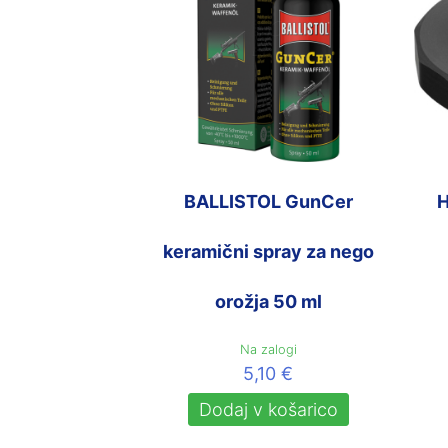
BALLISTOL GunCer
H
keramični spray za nego
orožja 50 ml
Na zalogi
5,10
€
Dodaj v košarico