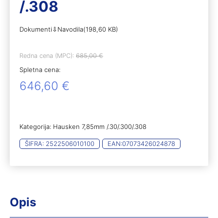
/.308
Dokumenti⇩Navodila(198,60 KB)
Redna cena (MPC):
685,00
€
Spletna cena:
646,60
€
Kategorija:
Hausken 7,85mm /.30/.300/.308
ŠIFRA:
2522506010100
EAN:
07073426024878
Opis