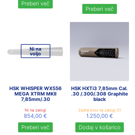
Preberi več
Preberi več
Ni na
voljo
HSK WHISPER WX556
HSK HXTi3 7,85mm Cal.
MEGA XTRM MKII
.30 /.300/.308 Graphite
7,85mm/.30
black
Ni na zalogi
Zadnji kosi na zalogi (1)
854,00
€
1.250,00
€
Preberi več
Dodaj v košarico