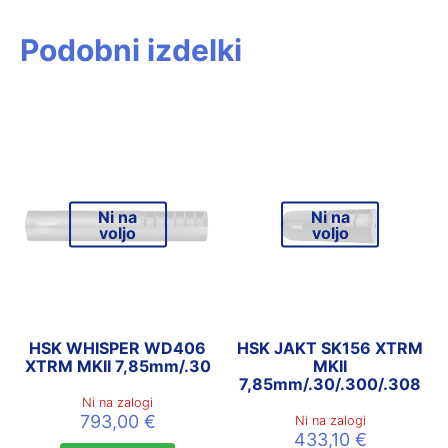
Podobni izdelki
Ni na
Ni na
voljo
voljo
HSK WHISPER WD406
HSK JAKT SK156 XTRM
XTRM MKII 7,85mm/.30
MKII
7,85mm/.30/.300/.308
Ni na zalogi
793,00
€
Ni na zalogi
433,10
€