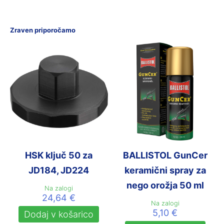
Zraven priporočamo
HSK ključ 50 za
BALLISTOL GunCer
JD184, JD224
keramični spray za
nego orožja 50 ml
Na zalogi
24,64
€
Na zalogi
5,10
€
Dodaj v košarico