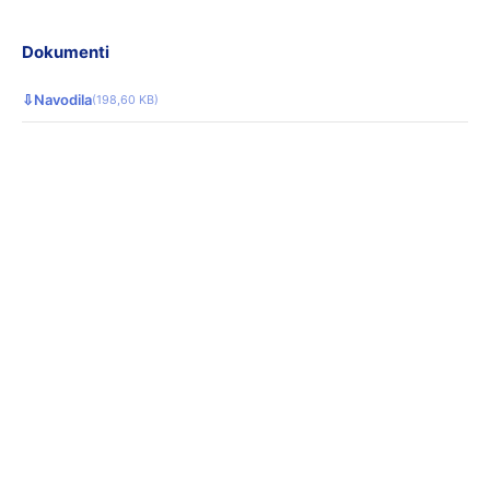
Dokumenti
⇩
Navodila
(198,60 KB)