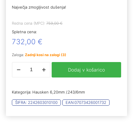
Največja zmogljivost dušenja!
Redna cena (MPC):
759,00
€
Spletna cena:
732,00
€
Zaloga:
Zadnji kosi na zalogi (3)
HSK
Dodaj v košarico
JAKT
WD60
XTRM
MKII
Kategorija:
Hausken 6,20mm /.243/6mm
6,2mm/.243
/6mm
ŠIFRA:
2242603010100
EAN:
07073426001732
količina