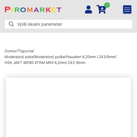
0
/
/
Domov
Trgovina
/
/
/
Moderatorji poka
Moderatorji puške
Hausken 6,20mm /.243/6mm
HSK JAKT WD60 XTRM MKII 6,2mm/.243 /6mm