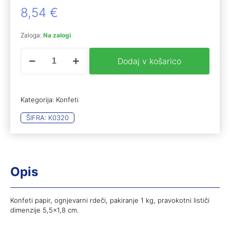
8,54
€
Zaloga:
Na zalogi
Konfeti
Dodaj v košarico
papir,
ognjevarni
rdeči
količina
Kategorija:
Konfeti
ŠIFRA:
K0320
Opis
Konfeti papir, ognjevarni rdeči, pakiranje 1 kg, pravokotni lističi
dimenzije 5,5×1,8 cm.