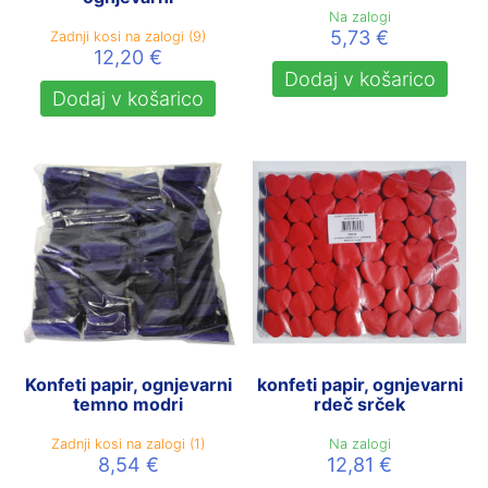
Na zalogi
5,73
€
Zadnji kosi na zalogi (9)
12,20
€
Dodaj v košarico
Dodaj v košarico
Konfeti papir, ognjevarni
konfeti papir, ognjevarni
temno modri
rdeč srček
Zadnji kosi na zalogi (1)
Na zalogi
8,54
€
12,81
€