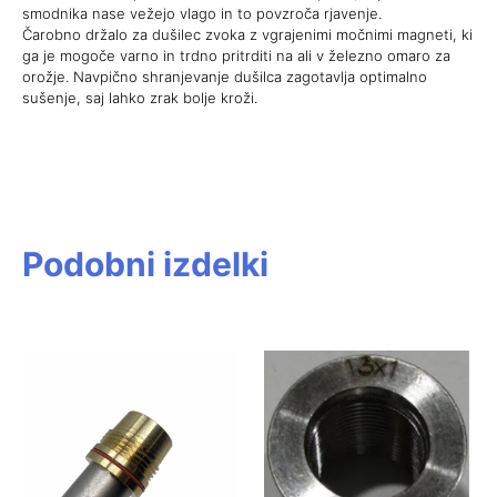
smodnika nase vežejo vlago in to povzroča rjavenje.
Čarobno držalo za dušilec zvoka z vgrajenimi močnimi magneti, ki
ga je mogoče varno in trdno pritrditi na ali v železno omaro za
orožje. Navpično shranjevanje dušilca zagotavlja optimalno
sušenje, saj lahko zrak bolje kroži.
Podobni izdelki