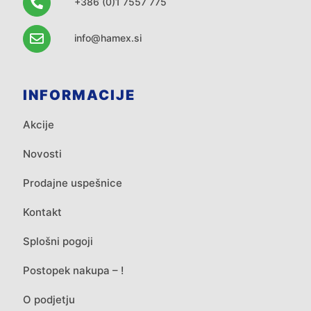
+386 (0)1 7557 775
info@hamex.si
INFORMACIJE
Akcije
Novosti
Prodajne uspešnice
Kontakt
Splošni pogoji
Postopek nakupa – !
O podjetju