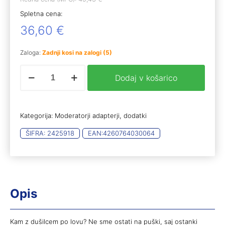
Spletna cena:
36,60
€
Zaloga:
Zadnji kosi na zalogi (5)
MASIMO
Dodaj v košarico
XL
stojalo
orange
MAX
Kategorija:
Moderatorji adapterji, dodatki
Ø
65mm
ŠIFRA:
2425918
EAN:
4260764030064
(150x80x80)
količina
Opis
Kam z dušilcem po lovu? Ne sme ostati na puški, saj ostanki