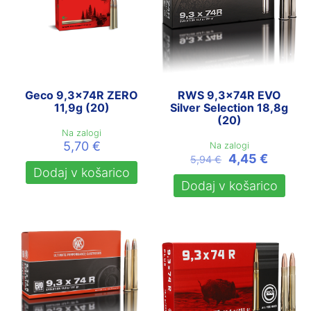
Geco 9,3x74R ZERO
RWS 9,3x74R EVO
11,9g (20)
Silver Selection 18,8g
(20)
Na zalogi
5,70
€
Na zalogi
Izvirna
Trenut
4,45
€
5,94
€
cena
cena
Dodaj v košarico
je
je:
Dodaj v košarico
bila:
4,45 €.
5,94 €.