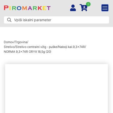
0
/
/
Domov
Trgovina
/
/
/
Strelivo
Strelivo centralni vžig - puške
Naboji kal.9,3x74R
NORMA 9,3x74R ORYX 18,5g (20)