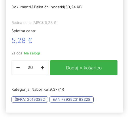
Dokumenti⇩Balistični podatki(50,24 KB)
Redna cena (MPC):
5,28
€
Spletna cena:
5,28
€
Zaloga:
Na zalogi
NORMA
Dodaj v košarico
9,3x74R
ORYX
18,5g
(20)
Kategorija:
Naboji kal.9,3x74R
količina
ŠIFRA:
20193322
EAN:
7393923193328