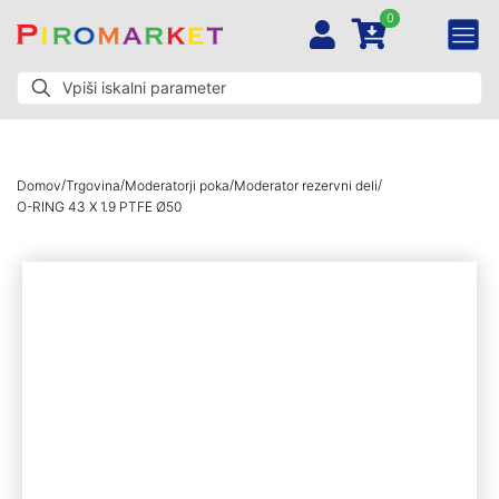
0
/
/
/
/
Domov
Trgovina
Moderatorji poka
Moderator rezervni deli
O-RING 43 X 1.9 PTFE Ø50