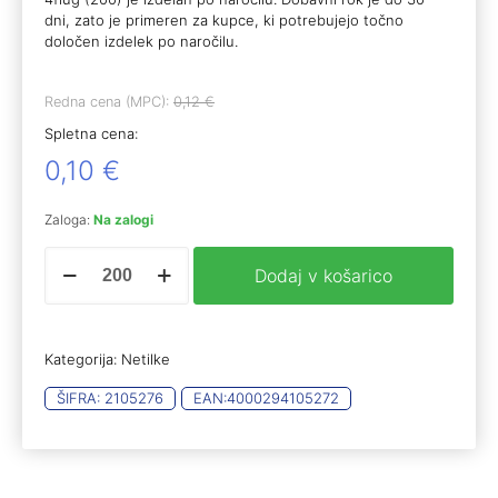
dni, zato je primeren za kupce, ki potrebujejo točno
določen izdelek po naročilu.
Redna cena (MPC):
0,12
€
Spletna cena:
0,10
€
Zaloga:
Na zalogi
primer
Dodaj v košarico
cap
rws,
Percusion
vdl-
Kategorija:
Netilke
anzdh
RWS
ŠIFRA:
2105276
EAN:
4000294105272
1081
6,12mm
4flug
(200)
količina