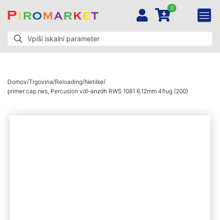
0
/
/
/
/
Domov
Trgovina
Reloading
Netilke
primer cap rws, Percusion vdl-anzdh RWS 1081 6,12mm 4flug (200)