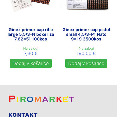
Ginex primer cap rifle
Ginex primer cap pistol
large 5,5/3-N boxer za
small 4,5/3-P1 Nato
7,62×51 100kos
9×19 3500kos
Na zalogi
Na zalogi
7,30
€
190,00
€
Dodaj v košarico
Dodaj v košarico
KONTAKT