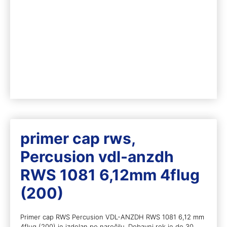
primer cap rws,
Percusion vdl-anzdh
RWS 1081 6,12mm 4flug
(200)
Primer cap RWS Percusion VDL-ANZDH RWS 1081 6,12 mm
4flug (200) je izdelan po naročilu. Dobavni rok je do 30