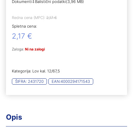
Dokumenti⇩Balistični podatki(3,96 MB)
Redna cena (MPC):
2,17
€
Spletna cena:
2,17
€
Zaloga:
Ni na zalogi
Kategorija:
Lov kal. 12/67,5
ŠIFRA:
2431720
EAN:
4000294171543
Opis