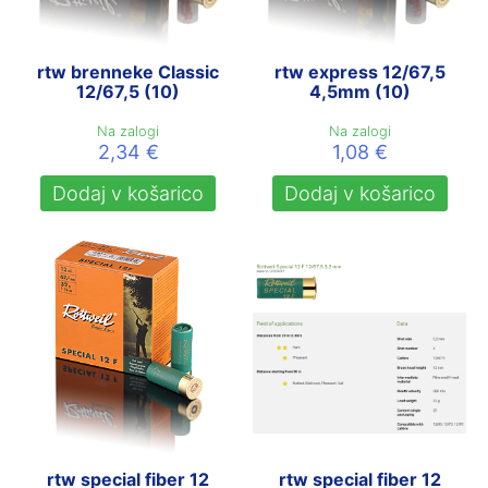
rtw brenneke Classic
rtw express 12/67,5
12/67,5 (10)
4,5mm (10)
Na zalogi
Na zalogi
2,34
€
1,08
€
Dodaj v košarico
Dodaj v košarico
rtw special fiber 12
rtw special fiber 12