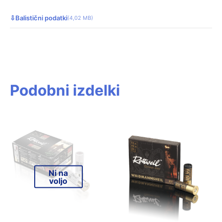
⇩
Balistični podatki
(4,02 MB)
Podobni izdelki
Ni na
voljo