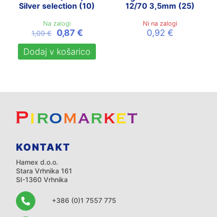
Silver selection (10)
12/70 3,5mm (25)
Na zalogi
Ni na zalogi
Izvirna
Trenutna
0,87
€
0,92
€
1,09
€
cena
cena
je
je:
Dodaj v košarico
bila:
0,87 €.
1,09 €.
KONTAKT
Hamex d.o.o.
Stara Vrhnika 161
SI-1360 Vrhnika
+386 (0)1 7557 775