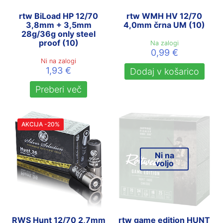
rtw BiLoad HP 12/70
rtw WMH HV 12/70
3,8mm + 3,5mm
4,0mm črna UM (10)
28g/36g only steel
proof (10)
Na zalogi
0,99
€
Ni na zalogi
1,93
€
Dodaj v košarico
Preberi več
AKCIJA -20%
Ni na
voljo
RWS Hunt 12/70 2,7mm
rtw game edition HUNT