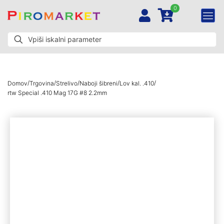
0
/
/
/
/
/
Domov
Trgovina
Strelivo
Naboji šibreni
Lov kal. .410
rtw Special .410 Mag 17G #8 2.2mm