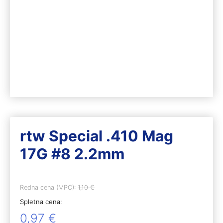
rtw Special .410 Mag
17G #8 2.2mm
Redna cena (MPC):
1,10
€
Spletna cena:
0,97
€