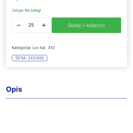
Zaloga:
Na zalogi
rtw
Dodaj v košarico
Special
.410
Mag
17G
Kategorija:
Lov kal. .410
#8
2.2mm
ŠIFRA:
2431690
količina
Opis