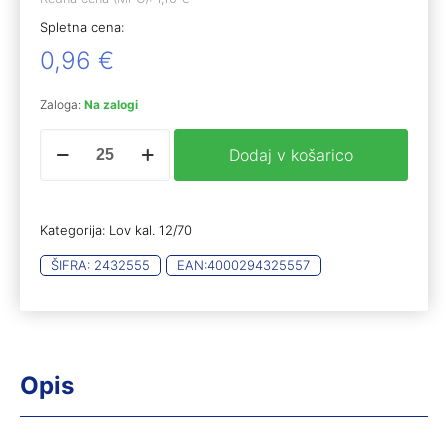
Spletna cena:
0,96
€
Zaloga:
Na zalogi
rtw
Dodaj v košarico
steel
game
green
Mag.
Kategorija:
Lov kal. 12/70
12/70
3.50mm
ŠIFRA:
2432555
EAN:
4000294325557
28g
(25)
količina
Opis