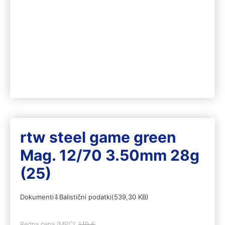
rtw steel game green
Mag. 12/70 3.50mm 28g
(25)
Dokumenti⇩Balistični podatki(539,30 KB)
Redna cena (MPC):
1,10
€