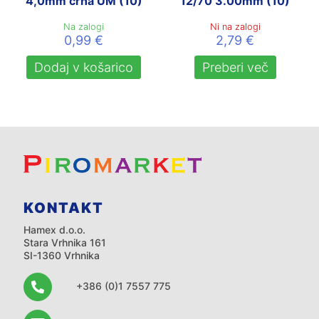
4,0mm črna UM (10)
12/70 3.00mm (10)
Na zalogi
Ni na zalogi
0,99
€
2,79
€
Dodaj v košarico
Preberi več
KONTAKT
Hamex d.o.o.
Stara Vrhnika 161
SI-1360 Vrhnika
+386 (0)1 7557 775