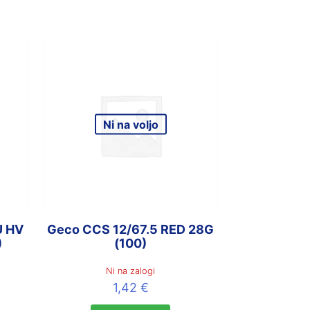
Ni na voljo
U HV
Geco CCS 12/67.5 RED 28G
)
(100)
Ni na zalogi
1,42
€