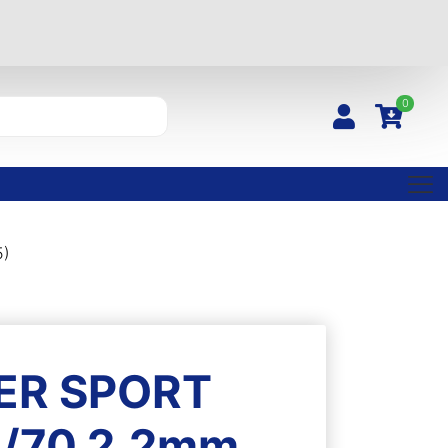
0
5)
PER SPORT
2/70 2,2mm