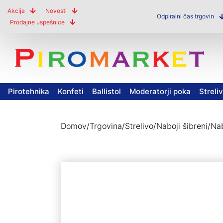
Akcija
Novosti
Odpiralni čas trgovin
Prodajne uspešnice
Pirotehnika
Konfeti
Ballistol
Moderatorji poka
Streli
Domov
/
Trgovina
/
Strelivo
/
Naboji šibreni
/
Nab