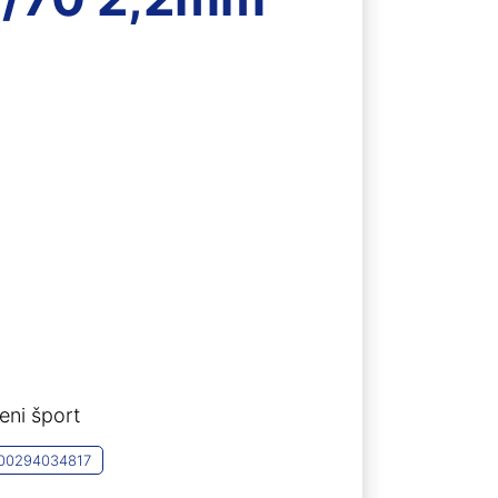
eni šport
00294034817