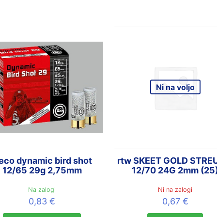
Ni na voljo
eco dynamic bird shot
rtw SKEET GOLD STRE
12/65 29g 2,75mm
12/70 24G 2mm (25
Na zalogi
Ni na zalogi
0,83
€
0,67
€