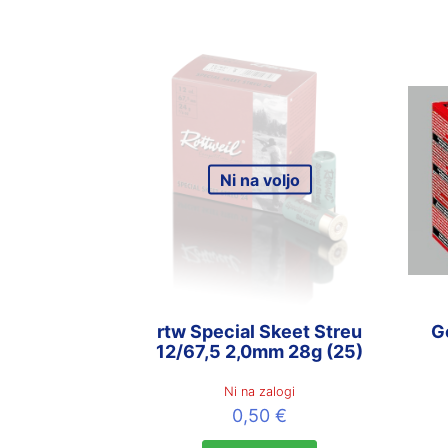
Ni na voljo
rtw Special Skeet Streu
G
12/67,5 2,0mm 28g (25)
Ni na zalogi
0,50
€