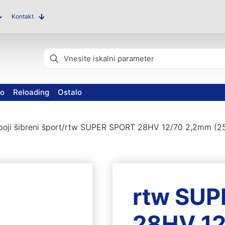
Kontakt
vo
Reloading
Ostalo
oji šibreni šport
/
rtw SUPER SPORT 28HV 12/70 2,2mm (2
rtw SU
28HV 1