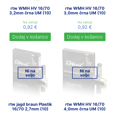
rtw WMH HV 16/70
rtw WMH HV 16/70
3,2mm črna UM (10)
3,0mm črna UM (10)
Na zalogi
Na zalogi
0,92
€
0,92
€
Dodaj v košarico
Dodaj v košarico
Ni na
Ni na
voljo
voljo
rtw jagd braun Plastik
rtw WMH HV 16/70
16/70 2,7mm (10)
4,0mm črna UM (10)