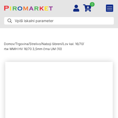
0
/
/
/
/
/
Domov
Trgovina
Strelivo
Naboji šibreni
Lov kal. 16/70
rtw WMH HV 16/70 3,5mm črna UM (10)