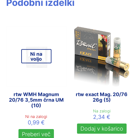
Podobni izdelki
Ni na
voljo
rtw WMH Magnum
rtw exact Mag. 20/76
20/76 3,5mm črna UM
26g (5)
(10)
Na zalogi
2,34
€
Ni na zalogi
0,99
€
Dodaj v košarico
Preberi več