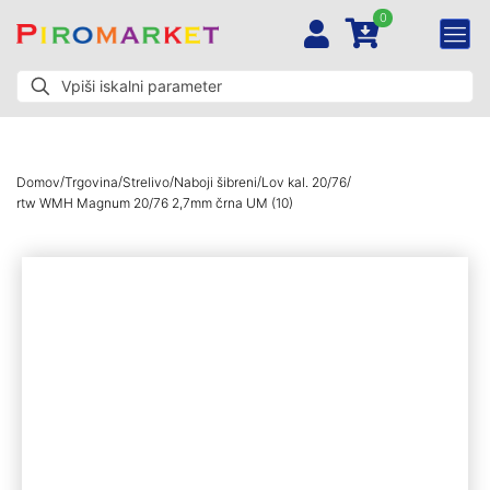
0
/
/
/
/
/
Domov
Trgovina
Strelivo
Naboji šibreni
Lov kal. 20/76
rtw WMH Magnum 20/76 2,7mm črna UM (10)