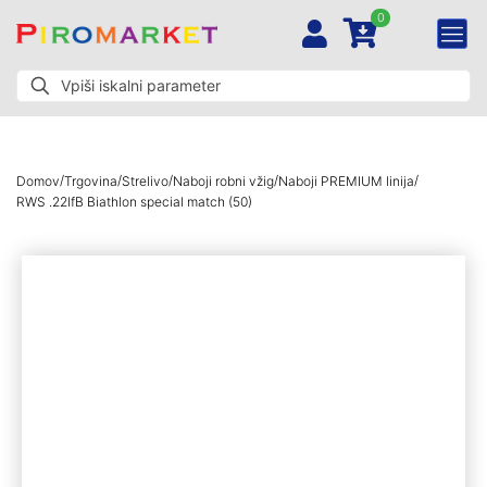
0
/
/
/
/
/
Domov
Trgovina
Strelivo
Naboji robni vžig
Naboji PREMIUM linija
RWS .22lfB Biathlon special match (50)