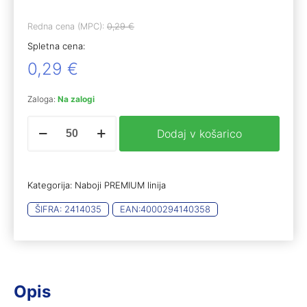
Redna cena (MPC):
0,29
€
Spletna cena:
0,29
€
Zaloga:
Na zalogi
RWS
Dodaj v košarico
.22lfB
Biathlon
special
match
Kategorija:
Naboji PREMIUM linija
(50)
količina
ŠIFRA:
2414035
EAN:
4000294140358
Opis