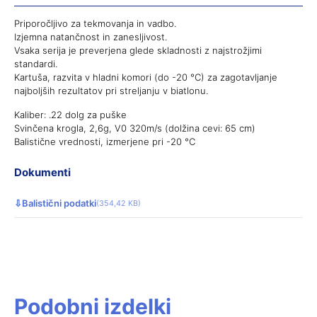
Priporočljivo za tekmovanja in vadbo.
Izjemna natančnost in zanesljivost.
Vsaka serija je preverjena glede skladnosti z najstrožjimi
standardi.
Kartuša, razvita v hladni komori (do -20 °C) za zagotavljanje
najboljših rezultatov pri streljanju v biatlonu.
Kaliber: .22 dolg za puške
Svinčena krogla, 2,6g, V0 320m/s (dolžina cevi: 65 cm)
Balistične vrednosti, izmerjene pri -20 °C
Dokumenti
⇩
Balistični podatki
(354,42 KB)
Podobni izdelki