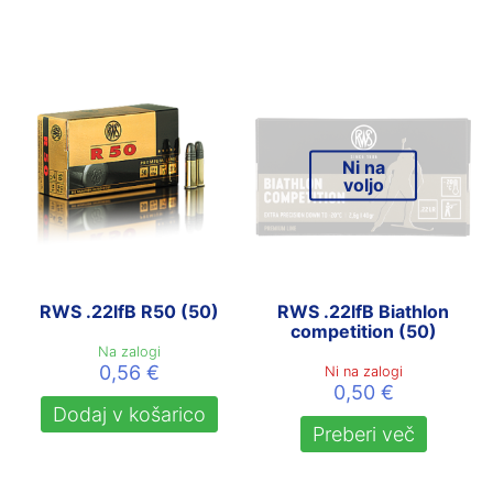
Ni na
voljo
RWS .22lfB R50 (50)
RWS .22lfB Biathlon
competition (50)
Na zalogi
0,56
€
Ni na zalogi
0,50
€
Dodaj v košarico
Preberi več