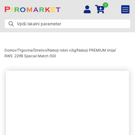
0
/
/
/
/
/
Domov
Trgovina
Strelivo
Naboji robni vžig
Naboji PREMIUM linija
RWS .22lfB Special Match (50)