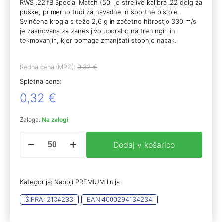
RWS .22lfB Special Match (50) je strelivo kalibra .22 dolg za
puške, primerno tudi za navadne in športne pištole.
Svinčena krogla s težo 2,6 g in začetno hitrostjo 330 m/s
je zasnovana za zanesljivo uporabo na treningih in
tekmovanjih, kjer pomaga zmanjšati stopnjo napak.
Redna cena (MPC):
0,32
€
Spletna cena:
0,32
€
Zaloga:
Na zalogi
RWS
Dodaj v košarico
.22lfB
Special
Match
(50)
Kategorija:
Naboji PREMIUM linija
količina
ŠIFRA:
2134233
EAN:
4000294134234