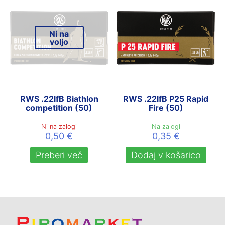
Ni na
voljo
RWS .22lfB Biathlon
RWS .22lfB P25 Rapid
competition (50)
Fire (50)
Ni na zalogi
Na zalogi
0,50
€
0,35
€
Preberi več
Dodaj v košarico