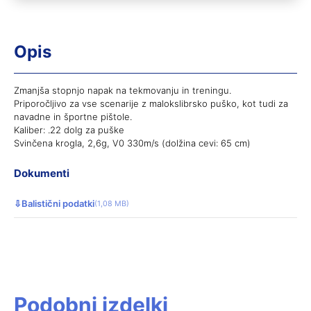
Opis
Zmanjša stopnjo napak na tekmovanju in treningu.
Priporočljivo za vse scenarije z malokslibrsko puško, kot tudi za
navadne in športne pištole.
Kaliber: .22 dolg za puške
Svinčena krogla, 2,6g, V0 330m/s (dolžina cevi: 65 cm)
Dokumenti
⇩
Balistični podatki
(1,08 MB)
Podobni izdelki