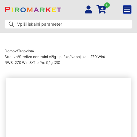
0
/
/
Domov
Trgovina
/
/
/
Strelivo
Strelivo centralni vžig - puške
Naboji kal. .270 Win
RWS .270 Win S-Tip Pro 9,1g (20)