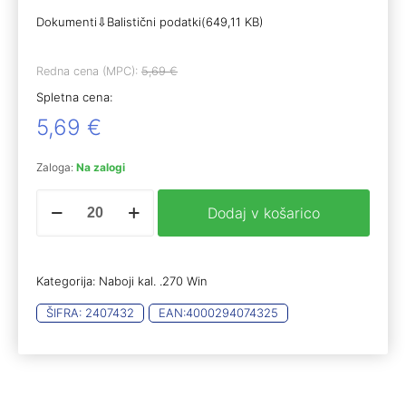
Dokumenti⇩Balistični podatki(649,11 KB)
Redna cena (MPC):
5,69
€
Spletna cena:
5,69
€
Zaloga:
Na zalogi
RWS
Dodaj v košarico
.270
Win
S-
Tip
Kategorija:
Naboji kal. .270 Win
Pro
9,1g
ŠIFRA:
2407432
EAN:
4000294074325
(20)
količina