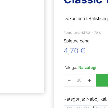
Dokumenti⇩Balistični 
Redna cena (MPC):
4,70
€
Spletna cena:
4,70
€
Zaloga:
Na zalogi
RWS
.30-
06
UNI
Kategorija:
Naboji kal
Classic
13,0g