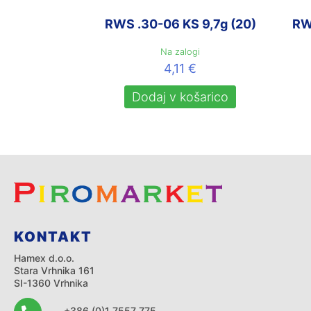
RWS .30-06 KS 9,7g (20)
RW
Na zalogi
4,11
€
Dodaj v košarico
KONTAKT
Hamex d.o.o.
Stara Vrhnika 161
SI-1360 Vrhnika
+386 (0)1 7557 775