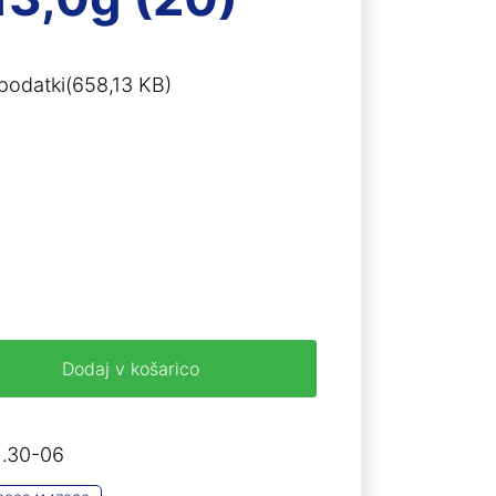
podatki(658,13 KB)
Dodaj v košarico
. .30-06