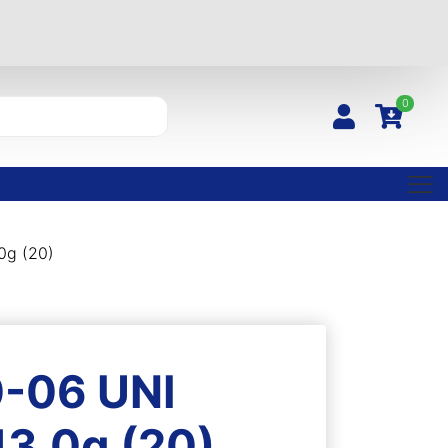
0
0g (20)
-06 UNI
13,0g (20)