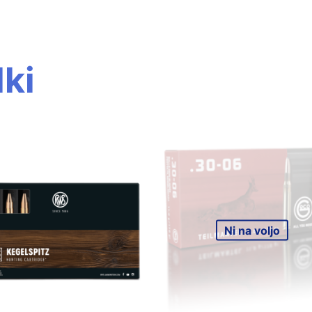
ki
Ni na voljo