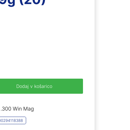
Trenutna
cena
e:
,31 €.
Dodaj v košarico
. .300 Win Mag
00294118388