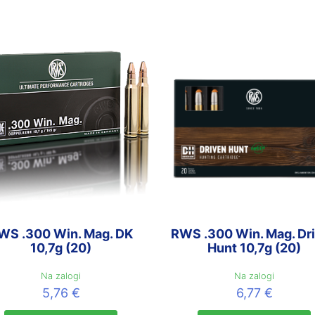
WS .300 Win. Mag. DK
RWS .300 Win. Mag. Dr
10,7g (20)
Hunt 10,7g (20)
Na zalogi
Na zalogi
5,76
€
6,77
€