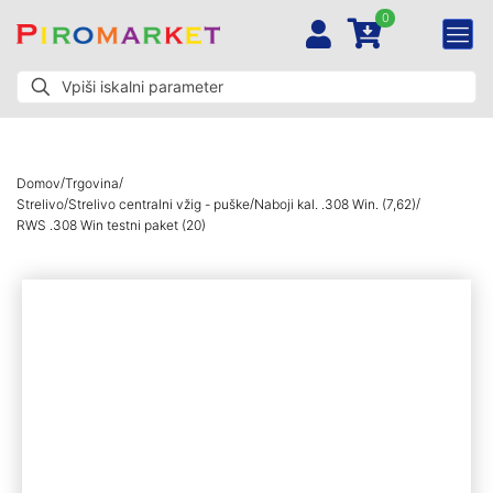
0
/
/
Domov
Trgovina
/
/
/
Strelivo
Strelivo centralni vžig - puške
Naboji kal. .308 Win. (7,62)
RWS .308 Win testni paket (20)