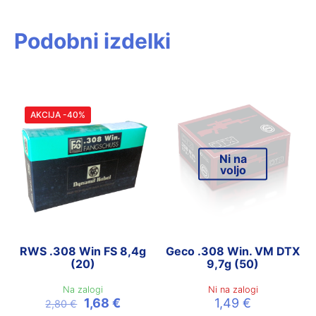
Podobni izdelki
AKCIJA -40%
Ni na
voljo
RWS .308 Win FS 8,4g
Geco .308 Win. VM DTX
(20)
9,7g (50)
Na zalogi
Ni na zalogi
Izvirna
Trenutna
1,68
€
1,49
€
2,80
€
cena
cena