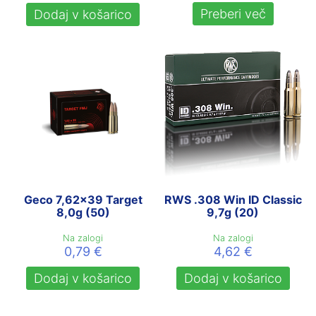
je
je:
Preberi več
Dodaj v košarico
bila:
1,68 €.
2,80 €.
Geco 7,62×39 Target
RWS .308 Win ID Classic
8,0g (50)
9,7g (20)
Na zalogi
Na zalogi
0,79
€
4,62
€
Dodaj v košarico
Dodaj v košarico