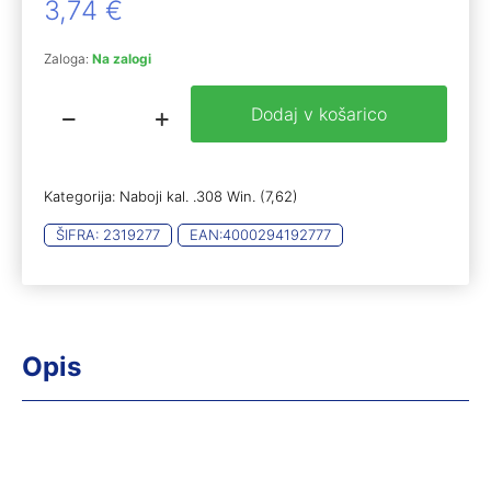
3,74
€
Zaloga:
Na zalogi
Dodaj v košarico
RWS
.308
Win
testni
Kategorija:
Naboji kal. .308 Win. (7,62)
paket
(20)
ŠIFRA:
2319277
EAN:
4000294192777
količina
Opis