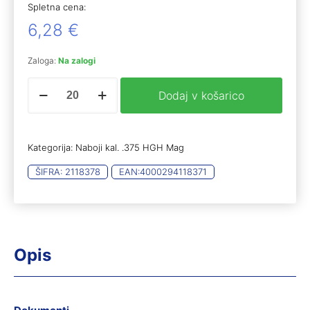
Spletna cena:
6,28
€
Zaloga:
Na zalogi
RWS
Dodaj v košarico
.375
H&H
Mag.
UNI
Kategorija:
Naboji kal. .375 HGH Mag
Classic
19,5g
ŠIFRA:
2118378
EAN:
4000294118371
(20)
količina
Opis