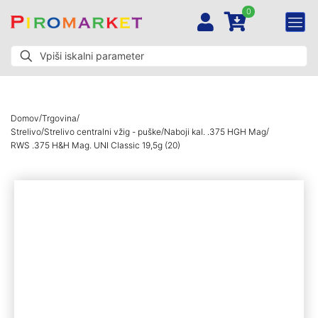
0
/
/
Domov
Trgovina
/
/
/
Strelivo
Strelivo centralni vžig - puške
Naboji kal. .375 HGH Mag
RWS .375 H&H Mag. UNI Classic 19,5g (20)