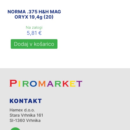
NORMA .375 H&H MAG
ORYX 19,4g (20)
Na zalogi
5,81
€
Dodaj v košarico
KONTAKT
Hamex d.o.o.
Stara Vrhnika 161
SI-1360 Vrhnika