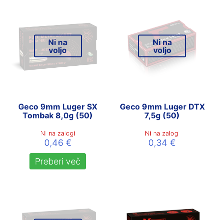
Ni na
Ni na
voljo
voljo
Geco 9mm Luger SX
Geco 9mm Luger DTX
Tombak 8,0g (50)
7,5g (50)
Ni na zalogi
Ni na zalogi
0,46
€
0,34
€
Preberi več