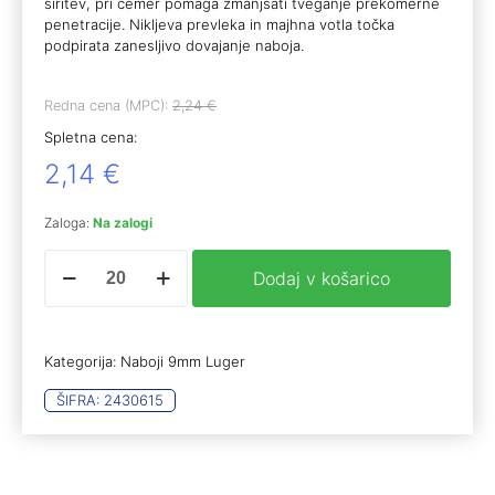
širitev, pri čemer pomaga zmanjšati tveganje prekomerne
penetracije. Nikljeva prevleka in majhna votla točka
podpirata zanesljivo dovajanje naboja.
Redna cena (MPC):
2,24
€
Spletna cena:
2,14
€
Zaloga:
Na zalogi
RWS
Dodaj v košarico
9mm
Luger
Coup
De
Kategorija:
Naboji 9mm Luger
Grac
7.0g
ŠIFRA:
2430615
(20)
količina