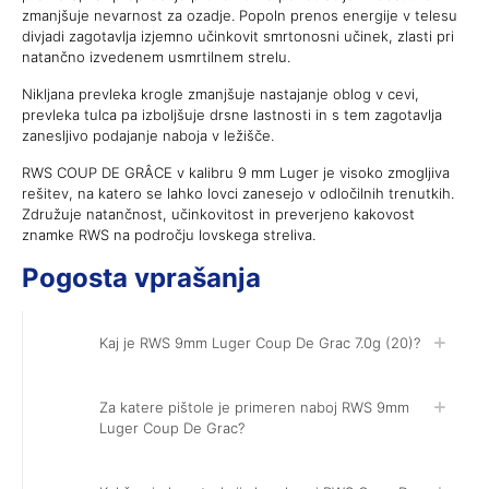
zmanjšuje nevarnost za ozadje. Popoln prenos energije v telesu
divjadi zagotavlja izjemno učinkovit smrtonosni učinek, zlasti pri
natančno izvedenem usmrtilnem strelu.
Nikljana prevleka krogle zmanjšuje nastajanje oblog v cevi,
prevleka tulca pa izboljšuje drsne lastnosti in s tem zagotavlja
zanesljivo podajanje naboja v ležišče.
RWS COUP DE GRÂCE v kalibru 9 mm Luger je visoko zmogljiva
rešitev, na katero se lahko lovci zanesejo v odločilnih trenutkih.
Združuje natančnost, učinkovitost in preverjeno kakovost
znamke RWS na področju lovskega streliva.
Pogosta vprašanja
Kaj je RWS 9mm Luger Coup De Grac 7.0g (20)?
Za katere pištole je primeren naboj RWS 9mm
Luger Coup De Grac?