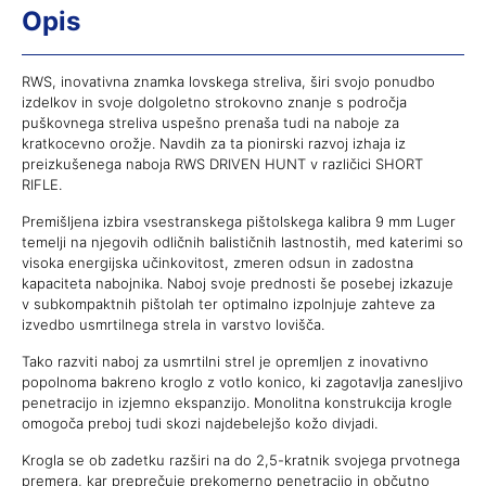
Opis
RWS, inovativna znamka lovskega streliva, širi svojo ponudbo
izdelkov in svoje dolgoletno strokovno znanje s področja
puškovnega streliva uspešno prenaša tudi na naboje za
kratkocevno orožje. Navdih za ta pionirski razvoj izhaja iz
preizkušenega naboja RWS DRIVEN HUNT v različici SHORT
RIFLE.
Premišljena izbira vsestranskega pištolskega kalibra 9 mm Luger
temelji na njegovih odličnih balističnih lastnostih, med katerimi so
visoka energijska učinkovitost, zmeren odsun in zadostna
kapaciteta nabojnika. Naboj svoje prednosti še posebej izkazuje
v subkompaktnih pištolah ter optimalno izpolnjuje zahteve za
izvedbo usmrtilnega strela in varstvo lovišča.
Tako razviti naboj za usmrtilni strel je opremljen z inovativno
popolnoma bakreno kroglo z votlo konico, ki zagotavlja zanesljivo
penetracijo in izjemno ekspanzijo. Monolitna konstrukcija krogle
omogoča preboj tudi skozi najdebelejšo kožo divjadi.
Krogla se ob zadetku razširi na do 2,5-kratnik svojega prvotnega
premera, kar preprečuje prekomerno penetracijo in občutno