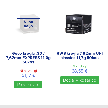
Ni na
voljo
Geco krogla .30 /
RWS krogla 7,62mm UNI
7,62mm EXPRESS 11,0g
classics 11,7g 50kos
50kos
Na zalogi
68,55
€
Ni na zalogi
51,17
€
Dodaj v košarico
Preberi več