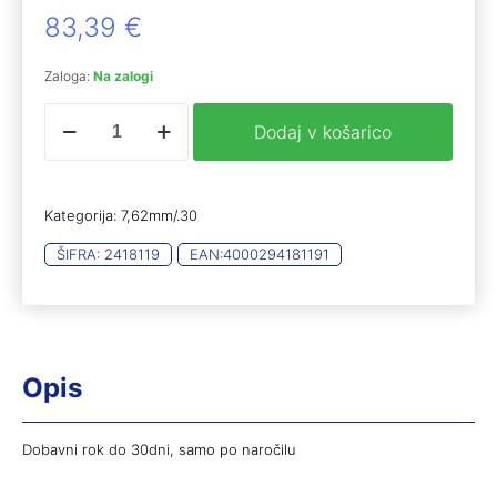
83,39
€
Zaloga:
Na zalogi
RWS
Dodaj v košarico
krogla
7,62mm
EVO
GREEN
Kategorija:
7,62mm/.30
9,0g
50kos
ŠIFRA:
2418119
EAN:
4000294181191
količina
Opis
Dobavni rok do 30dni, samo po naročilu