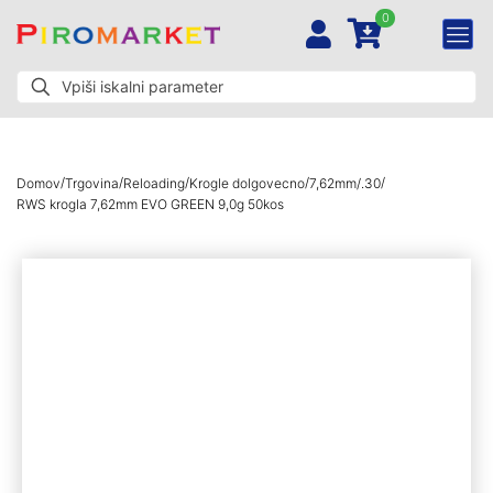
0
/
/
/
/
/
Domov
Trgovina
Reloading
Krogle dolgovecno
7,62mm/.30
RWS krogla 7,62mm EVO GREEN 9,0g 50kos