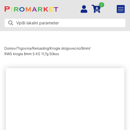
0
/
/
/
/
/
Domov
Trgovina
Reloading
Krogle dolgovecno
8mm
RWS krogla 8mm S KS 11,7g 50kos