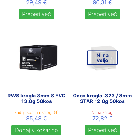
29,49
€
96,31
€
Preberi več
Preberi več
Ni na
voljo
RWS krogla 8mm S EVO
Geco krogla .323 / 8mm
13,0g 50kos
STAR 12,0g 50kos
Zadnji kosi na zalogi (4)
Ni na zalogi
85,48
€
72,82
€
Dodaj v košarico
Preberi več