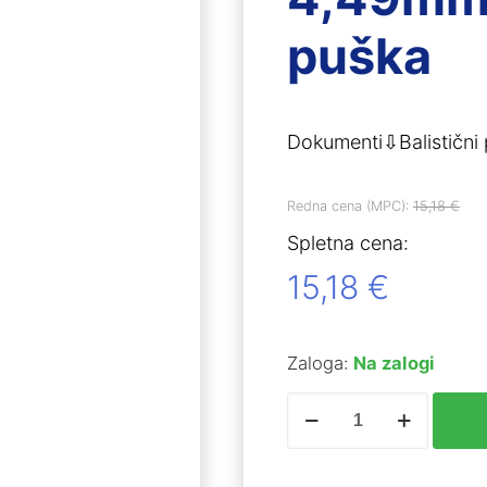
puška
Dokumenti⇩Balistični 
Redna cena (MPC):
15,18
€
Spletna cena:
15,18
€
Zaloga:
Na zalogi
RWS
R10
Match
4,49mm