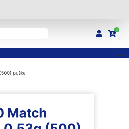
0
(500) puška
0 Match
0,53g (500)