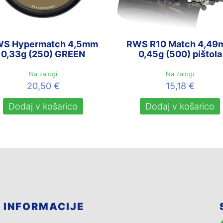
S Hypermatch 4,5mm
RWS R10 Match 4,49
0,33g (250) GREEN
0,45g (500) pištola
Na zalogi
Na zalogi
20,50
€
15,18
€
Dodaj v košarico
Dodaj v košarico
INFORMACIJE