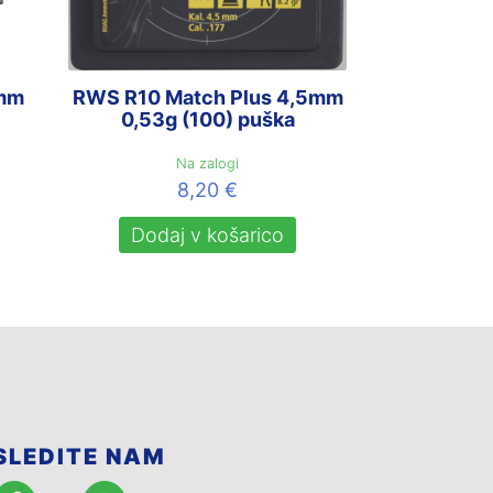
mm
RWS R10 Match Plus 4,5mm
0,53g (100) puška
Na zalogi
8,20
€
Dodaj v košarico
SLEDITE NAM