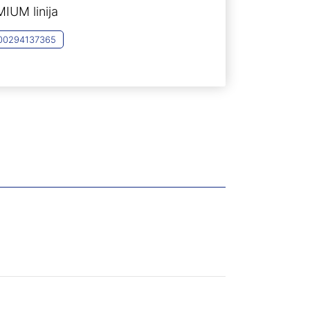
MIUM linija
00294137365