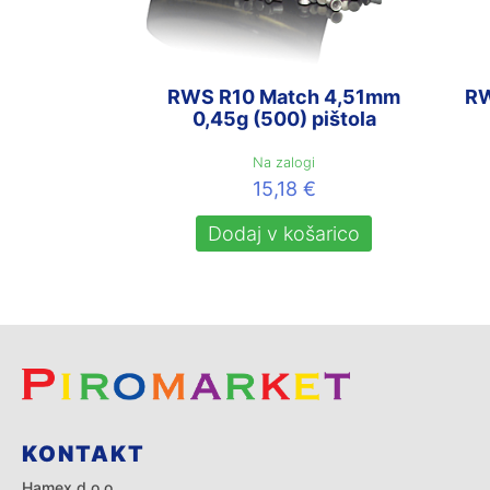
RWS R10 Match 4,51mm
RW
0,45g (500) pištola
Na zalogi
15,18
€
Dodaj v košarico
KONTAKT
Hamex d.o.o.