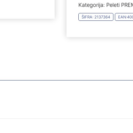
Kategorija:
Peleti PRE
0,53g
(500)
ŠIFRA:
2137364
EAN:
40
puška
količina