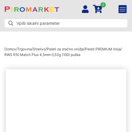
0
/
/
/
/
/
Domov
Trgovina
Strelivo
Peleti za zračno orožje
Peleti PREMIUM linija
RWS R10 Match Plus 4,5mm 0,53g (100) puška