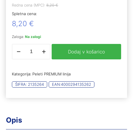
Redna cena (MPC):
8,20
€
Spletna cena:
8,20
€
Zaloga:
Na zalogi
RWS
Dodaj v košarico
R10
Match
Plus
4,5mm
Kategorija:
Peleti PREMIUM linija
0,53g
(100)
ŠIFRA:
2135264
EAN:
4000294135262
puška
količina
Opis