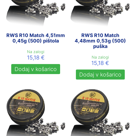
RWS R10 Match 4,51mm
RWS R10 Match
0,45g (500) pištola
4,48mm 0,53g (500)
puška
Na zalogi
15,18
€
Na zalogi
15,18
€
Dodaj v košarico
Dodaj v košarico