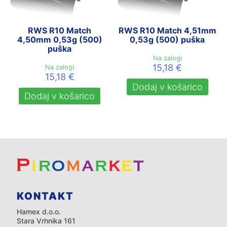
RWS R10 Match
RWS R10 Match 4,51mm
4,50mm 0,53g (500)
0,53g (500) puška
puška
Na zalogi
15,18
€
Na zalogi
15,18
€
Dodaj v košarico
Dodaj v košarico
KONTAKT
Hamex d.o.o.
Stara Vrhnika 161