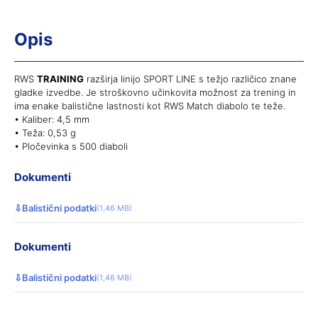
Opis
RWS
TRAINING
razširja linijo SPORT LINE s težjo različico znane
gladke izvedbe. Je stroškovno učinkovita možnost za trening in
ima enake balistične lastnosti kot RWS Match diabolo te teže.
• Kaliber: 4,5 mm
• Teža: 0,53 g
• Pločevinka s 500 diaboli
Dokumenti
⇩
Balistični podatki
(1,46 MB)
Dokumenti
⇩
Balistični podatki
(1,46 MB)