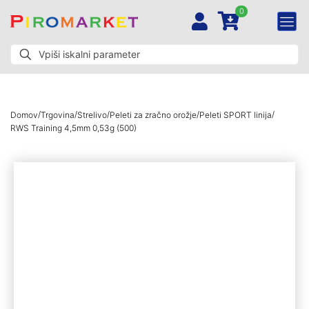
0
/
/
/
/
/
Domov
Trgovina
Strelivo
Peleti za zračno orožje
Peleti SPORT linija
RWS Training 4,5mm 0,53g (500)