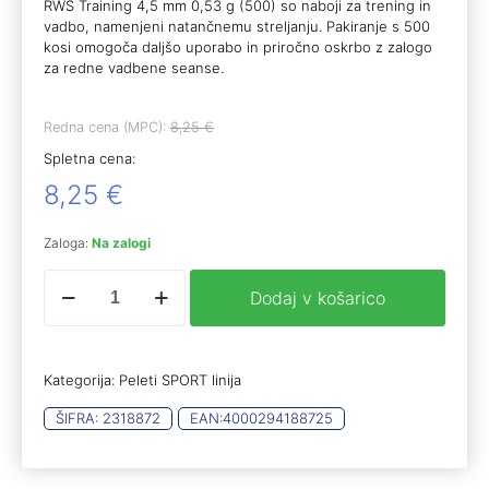
RWS Training 4,5 mm 0,53 g (500) so naboji za trening in
vadbo, namenjeni natančnemu streljanju. Pakiranje s 500
kosi omogoča daljšo uporabo in priročno oskrbo z zalogo
za redne vadbene seanse.
Redna cena (MPC):
8,25
€
Spletna cena:
8,25
€
Zaloga:
Na zalogi
RWS
Dodaj v košarico
Training
4,5mm
0,53g
(500)
Kategorija:
Peleti SPORT linija
količina
ŠIFRA:
2318872
EAN:
4000294188725