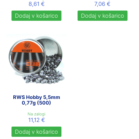
8,61
€
7,06
€
Dodaj v košarico
Dodaj v košarico
RWS Hobby 5,5mm
0,77g (500)
Na zalogi
11,12
€
Dodaj v košarico