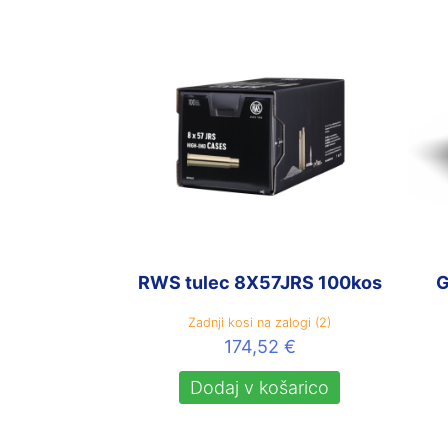
RWS tulec 8X57JRS 100kos
G
Zadnji kosi na zalogi (2)
174,52
€
Dodaj v košarico