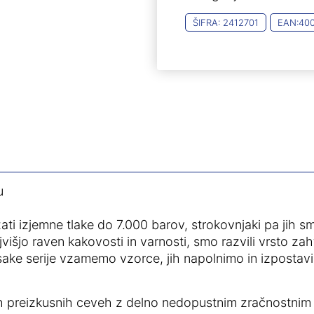
ŠIFRA:
2412701
EAN:
40
u
ati izjemne tlake do 7.000 barov, strokovnjaki pa jih s
jvišjo raven kakovosti in varnosti, smo razvili vrsto z
ake serije vzamemo vzorce, jih napolnimo in izpostav
enih preizkusnih ceveh z delno nedopustnim zračnostn