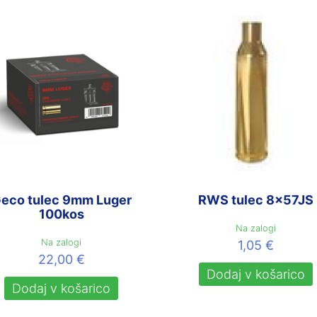
eco tulec 9mm Luger
RWS tulec 8x57JS
100kos
Na zalogi
Na zalogi
1,05
€
22,00
€
Dodaj v košarico
Dodaj v košarico