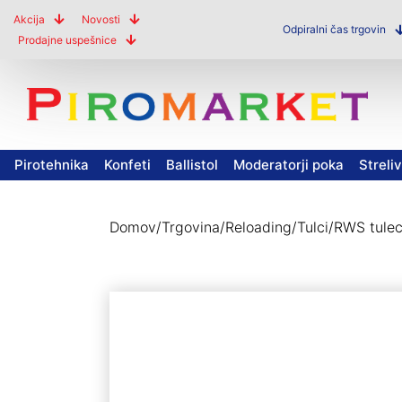
Akcija
Novosti
Odpiralni čas trgovin
Prodajne uspešnice
Pirotehnika
Konfeti
Ballistol
Moderatorji poka
Streli
Domov
/
Trgovina
/
Reloading
/
Tulci
/
RWS tule