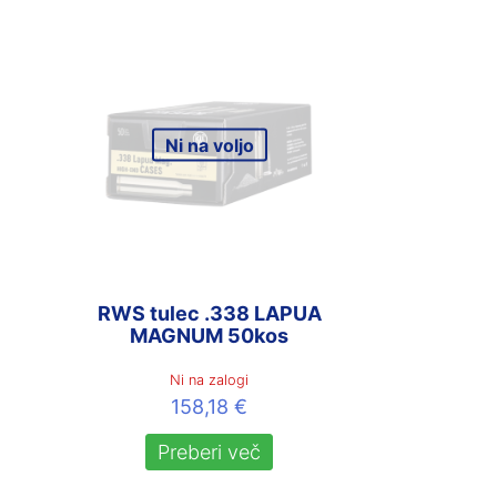
Ni na voljo
RWS tulec .338 LAPUA
MAGNUM 50kos
Ni na zalogi
158,18
€
Preberi več