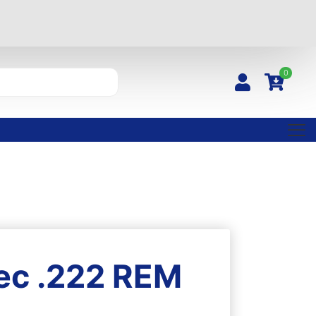
0
ec .222 REM