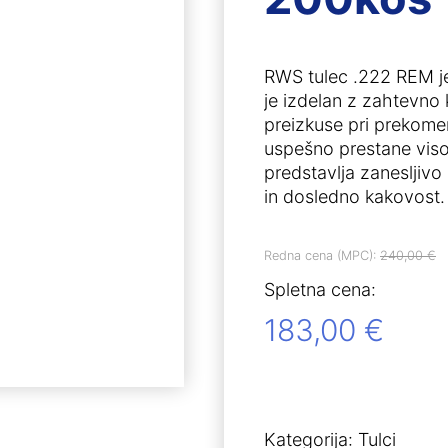
RWS tulec .222 REM j
je izdelan z zahtevno k
preizkuse pri prekomer
uspešno prestane viso
predstavlja zanesljivo 
in dosledno kakovost. 
Redna cena (MPC):
240,00
€
Spletna cena:
183,00
€
Kategorija:
Tulci