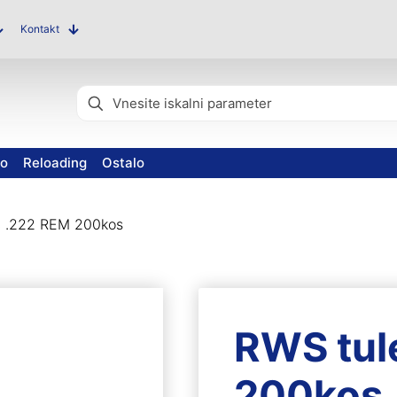
Kontakt
vo
Reloading
Ostalo
c .222 REM 200kos
RWS tul
200kos