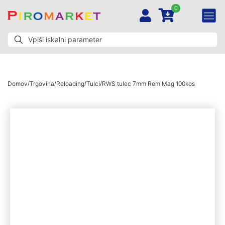
0
/
/
/
/
Domov
Trgovina
Reloading
Tulci
RWS tulec 7mm Rem Mag 100kos