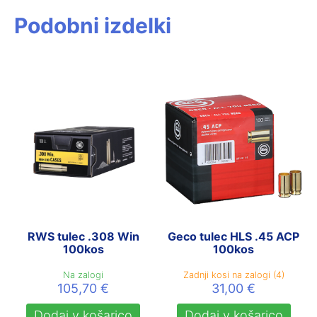
Podobni izdelki
RWS tulec .308 Win
Geco tulec HLS .45 ACP
100kos
100kos
Na zalogi
Zadnji kosi na zalogi (4)
105,70
€
31,00
€
Dodaj v košarico
Dodaj v košarico