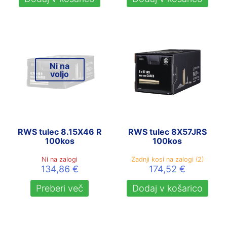
Ni na
voljo
RWS tulec 8.15X46 R
RWS tulec 8X57JRS
100kos
100kos
Ni na zalogi
Zadnji kosi na zalogi (2)
134,86
€
174,52
€
Preberi več
Dodaj v košarico